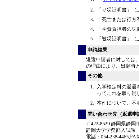
「り災証明書」（
「死亡または行方
「学資負担者の失
「被災証明書」（
申請結果
返還申請者に対しては
の理由により、出願時
その他
入学検定料の返還
ってこれを取り消
本件について、不
問い合わせ先（返還申
〒422-8529 静岡県静
静岡大学学務部入試課
電話：054-238-4465,FAX0