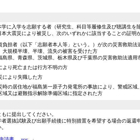
本学に入学を志願する者（研究生、科目等履修生及び聴講生を
日本大震災により被災し、次のいずれかに該当することの証明
資負担者（以下「志願者本人等」という。）が次の災害救助法
、大規模半壊、半壊、流失の被害を受けた方
福島県、青森県、茨城県、栃木県及び千葉県の災害救助法適用
により死亡または行方不明の方
災により失職した方
災時の居住地が福島第一原子力発電所の事故により、警戒区域
区域又は避難指示解除準備区域に指定された方
ともに提出してください。
学者選抜試験及び出願手続後に特別措置を希望する場合の返還
い。
申請書
」