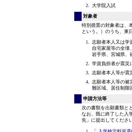
大学院入試
対象者
特別措置の対象者は、
という。）のうち、東
志願者本人又は学
自宅家屋等の全壊
岩手県、宮城県、
学資負担者が震災
志願者本人等が震
志願者本人等の被
難区域、居住制限
申請方法等
次の書類を出願書類と
なお、既に終了した入
先」に提出してくださ
「
入学検定料返還