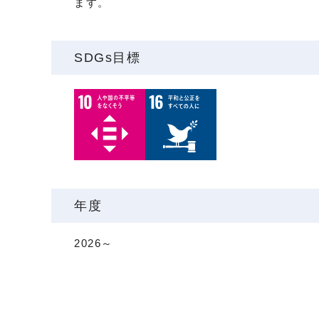
ます。
SDGs目標
年度
2026～