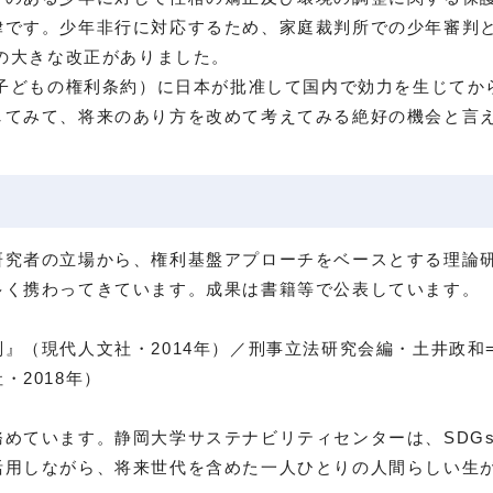
律です。少年非行に対応するため、家庭裁判所での少年審判
法の大きな改正がありました。
子どもの権利条約）に日本が批准して国内で効力を生じてか
してみて、将来のあり方を改めて考えてみる絶好の機会と言
研究者の立場から、権利基盤アプローチをベースとする理論
多く携わってきています。成果は書籍等で公表しています。
』（現代人文社・2014年）／刑事立法研究会編・土井政和
2018年）
す。静岡大学サステナビリティセンターは、SDGs（Sustain
活用しながら、将来世代を含めた一人ひとりの人間らしい生