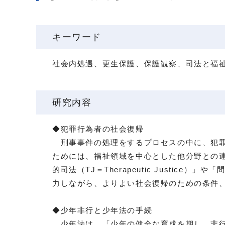
キーワード
社会内処遇、更生保護、保護観察、司法と福
研究内容
◆犯罪行為者の社会復帰
刑事事件の処理をするプロセスの中に、犯罪
ためには、福祉領域を中心とした他分野との
的司法（TJ＝Therapeutic Just
力しながら、よりよい社会復帰のための条件
◆少年非行と少年法の手続
少年法は、「少年の健全な育成を期し、非行