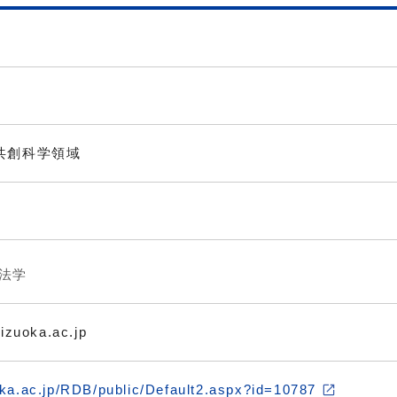
共創科学領域
法学
izuoka.ac.jp
uoka.ac.jp/RDB/public/Default2.aspx?id=10787