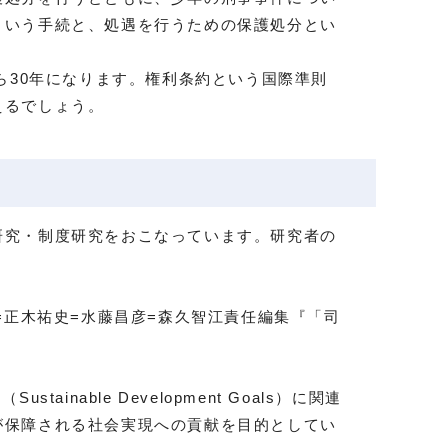
という手続と、処遇を行うための保護処分とい
ら30年になります。権利条約という国際準則
えるでしょう。
研究・制度研究をおこなっています。研究者の
=正木祐史=水藤昌彦=森久智江責任編集『「司
able Development Goals）に関連
が保障される社会実現への貢献を目的としてい