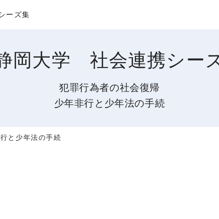
このページの本文へ移動
シーズ集
静岡大学 社会連携シー
犯罪行為者の社会復帰
少年非行と少年法の手続
非行と少年法の手続