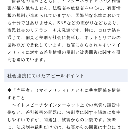
情報化の進展とともに、インターネット上での人権侵
害が後を絶ちません。法務省や総務省を中心に、有害情
報の規制が進められていますが、国際的な水準において
も十分ではありません。SNSなどの拡がりなどもあり、
市民社会のリテラシーも未発達です。特に、コロナ禍を
通じて、偏見と差別が社会に蔓延し、ネットとリアルの
世界双方で悪化しています。被害にさらされやすいマイ
ノリティに対する差別情報の規制と被害回復に関する研
究を進めています。
社会連携に向けたアピールポイント
◆「当事者」（マイノリティ）とともに共生関係を構築
すること
ヘイトスピーチやインターネット上での悪質な誹謗中
傷など、差別被害の問題は、法制度に関する議論に集中
しやすいですが、問題は、被害からの回復です。実際
に、法規制や裁判だけでは、被害からの回復は十分には