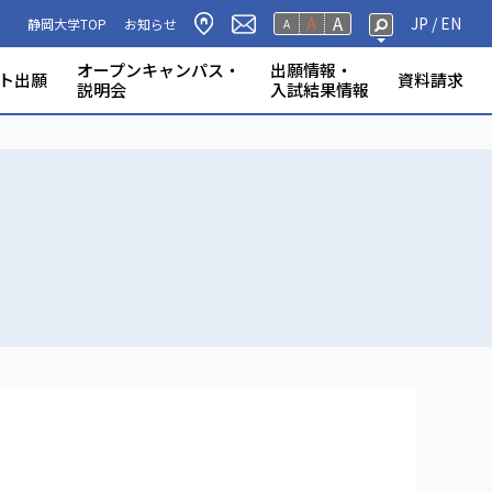
A
A
JP /
EN
静岡大学TOP
お知らせ
A
オープンキャンパス・
出願情報・
ト出願
資料請求
説明会
入試結果情報
大規模災害で被災した入学
過去問宣言につい
上の配慮〔障害のある
案内・学部案内 (テ
大学案内・学部案内 (モ
日程
案内
データ
発表
の情報開示
入試FAQ
募集要項等
志願者に対する入学検定料
受験者心得・試験時間割
過去問題
の配慮案内〕
ール)
バっちょ)
の特別措置について