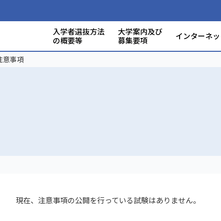
入学者選抜方法
大学案内及び
インターネッ
の概要等
募集要項
静岡大学出願資格個別審査
募集要項（出願書類）の入
入試
受験
大学
アドミッションポリシー
受験教科・科目情報
静岡大学案内
募集要項の入手方法
出願情報
卒業後に関する情報
入学手続案内
入試
学部
入試
合格
入試
注意事項
について
手方法
て
方へ
レメ
現在、注意事項の公開を行っている試験はありません。