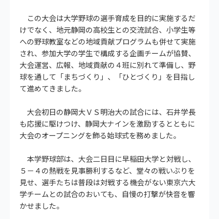
この大会は大学野球の選手育成を目的に実施するだ
けでなく、地元静岡の高校生との交流試合、小学生等
への野球教室などの地域貢献プログラムも併せて実施
され、参加大学の学生で構成する企画チームが協賛、
大会運営、広報、地域貢献の４班に別れて準備し、野
球を通して「まちづくり」、「ひとづくり」を目指し
て進めてきました。
大会初日の静岡大ＶＳ明治大の試合には、石井学長
も応援に駆けつけ、静岡大ナインを激励するとともに
大会のオープニングを飾る始球式を務めました。
本学野球部は、大会二日目に早稲田大学と対戦し、
５－４の熱戦を見事勝利するなど、堂々の戦いぶりを
見せ、選手たちは普段は対戦する機会がない東京六大
学チームとの試合のおいても、自慢の打撃が快音を響
かせました。