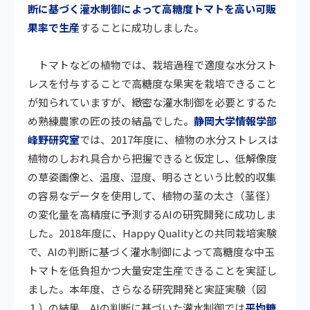
断に基づく灌水制御によって高糖度トマトを高い可販
果率で生産
することに成功しました。
トマトなどの植物では、栽培過程で適度な水分スト
レスを付与することで高糖度な果実を栽培できること
が知られていますが、緻密な灌水制御を必要とするた
め熟練農家の匠の技の結晶でした。
静岡大学情報学部
峰野研究室
では、2017年度に、植物の水分ストレスは
植物のしおれ具合から把握できると仮定し、低解像度
の草姿画像と、温度、湿度、明るさという比較的収集
の容易なデータを使用して、植物の茎の太さ（茎径）
の変化量を高精度に予測するAIの研究開発に成功しま
した。2018年度に、Happy Qualityとの共同栽培実験
で、AIの判断に基づく灌水制御によって高糖度な中玉
トマトを低負担かつ大量安定生産できることを実証し
ました。本年度、さらなる研究開発と実証実験（図
１）の結果、AIの判断に基づいた灌水制御では
平均糖