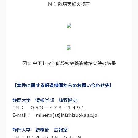
図１ 栽培実験の様子
図２ 中玉トマト低段密植養液栽培実験の結果
【本件に関する報道機関からのお問い合わせ先】
静岡大学 情報学部 峰野博史
TEL： ０５３－４７８－１４９１
E-mail： mineno[at]inf.shizuoka.ac.jp
静岡大学 総務部 広報室
TEL： ０５４－２３８－５１７９