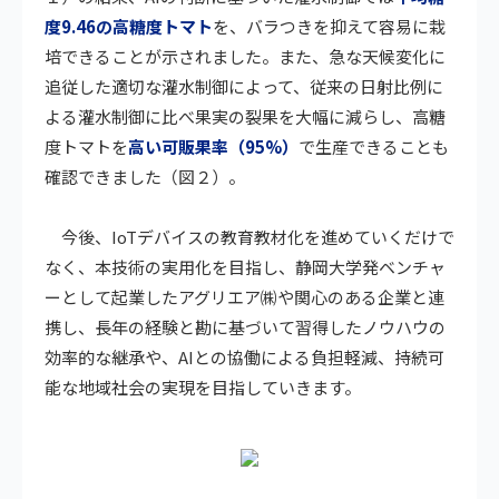
度9.46の高糖度トマト
を、バラつきを抑えて容易に栽
培できることが示されました。また、急な天候変化に
追従した適切な灌水制御によって、従来の日射比例に
よる灌水制御に比べ果実の裂果を大幅に減らし、高糖
度トマトを
高い可販果率（95%）
で生産できることも
確認できました（図２）。
今後、IoTデバイスの教育教材化を進めていくだけで
なく、本技術の実用化を目指し、静岡大学発ベンチャ
ーとして起業したアグリエア㈱や関心のある企業と連
携し、長年の経験と勘に基づいて習得したノウハウの
効率的な継承や、AIとの協働による負担軽減、持続可
能な地域社会の実現を目指していきます。