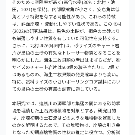
そのために空隙率が高く(高含水率(36%：北村・池
田，2021)を保持)、内部摩擦角が小さく、安息角は低
角という特徴を有する可能性があり、これらの特徴
は、斜面崩壊・ 流動化しやすい性状である。この北村
(2022)の研究結果は、黒色の土砂が、褐色の土砂より
も崩落しやすい性質を有していた可能性を支持する。
さらに、北村ほか(印刷中)は、砂サイズのチャート岩
片が黒色の土砂の有効なトレーサー物質となることを
明らかにした。海生二枚貝類の産出はまばらだが、砂
サイズのチャート岩片は500個の粒子当たり1、2個で
はあるものの、海生二枚貝類の発見確率よりも高い。
特に、試料サイズの小さいボーリングコア試料におい
ての黒色の土砂の有無の調査に適している。
本研究では、逢初川の源頭部と集落の間にある砂防堰
堤を埋積した土石流堆積物を対象とする。研究目的
は、崩壊初期の土石流はどのような堆積物を運搬した
のかを解明するためで、その堆積物は、崩壊の引き金
となった初期崩壊物質の性状の推定に役立つ。分析試