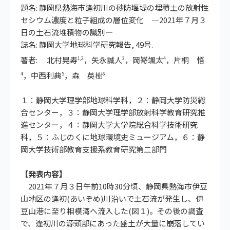
題名: 静岡県熱海市逢初川の砂防堰堤の埋積土の放射性
セシウム濃度と粒子組成の層位変化 ―2021年７月３
日の土石流堆積物の識別―
誌名: 静岡大学地球科学研究報告, 49号.
著者: 北村晃寿
，矢永誠人
，岡嵜颯太
，片桐 悟
1,2
3
4
，中西利典
，森 英樹
4
5
6
１：静岡大学理学部地球科学科，２：静岡大学防災総
合センター，３：静岡大学理学部放射科学教育研究推
進センター，４：静岡大学大学院総合科学技術研究
科，５：ふじのくに地球環境史ミュージアム，６：静
岡大学技術部教育支援系教育研究第二部門
【発表内容】
2021年７月３日午前10時30分頃、静岡県熱海市伊豆
山地区の逢初(あいぞめ)川沿いで土石流が発生し、伊
豆山港に至り相模湾へ流入した(図１)。その後の調査
で、逢初川の源頭部にあった盛土が大量に崩落してい