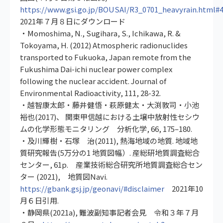
https://www.gsi.go.jp/BOUSAI/R3_0701_heavyrain.html#
2021年７月８日にダウンロード
・Momoshima, N., Sugihara, S., Ichikawa, R. &
Tokoyama, H. (2012) Atmospheric radionuclides
transported to Fukuoka, Japan remote from the
Fukushima Dai-ichi nuclear power complex
following the nuclear accident. Journal of
Environmental Radioactivity, 111, 28-32.
・越智康太郎・藤井健悟・萩原健太・大渕敦司・小池
裕也(2017)、 関東甲信越における土壌中放射性セシウ
ムの化学形態モニタリング 分析化学, 66, 175–180.
・及川輝樹・石塚 治(2011), 熱海地域の地質. 地域地
質研究報告(5万分の1 地質図幅）. 産総研地質調査総合
センター, 61p. 産業技術総合研究所地質調査総合セン
ター (2021), 地質図Navi.
https://gbank.gsj.jp/geonavi/#disclaimer
2021年10
月６日引用.
・静岡県(2021a), 難波副知事記者会見 令和３年７月