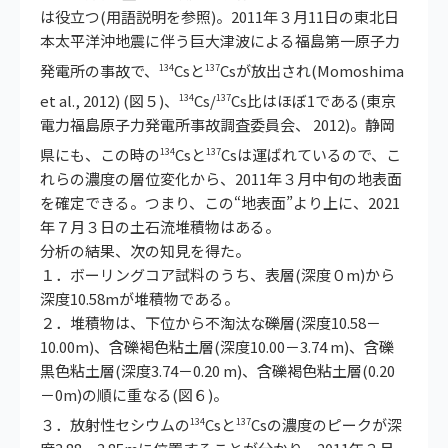
は役立つ(用語説明を参照)。2011年３月11日の東北日
本太平洋沖地震に伴う巨大津波による福島第一原子力
発電所の事故で、
Csと
Csが放出され(Momoshima
134
137
et al., 2012) (図５)、
Cs/
Cs比はほぼ1である(東京
134
137
電力福島原子力発電所事故調査委員会、 2012)。静岡
県にも、この時の
Csと
Csは運ばれているので、こ
134
137
れらの濃度の層位変化から、2011年３月中旬の地表面
を確定できる。つまり、この“地表面”より上に、2021
年７月３日の土石流堆積物はある。
分析の結果、次の知見を得た。
１．ボーリングコア試料のうち、表層(深度０m)から
深度10.58mが堆積物である。
２．堆積物は、下位から不淘汰な礫層(深度10.58－
10.00m)、含礫褐色粘土層(深度10.00－3.74 m)、含礫
黒色粘土層(深度3.74－0.20 m)、含礫褐色粘土層(0.20
－0m)の順に重なる(図６)。
３．放射性セシウムの
Csと
Csの濃度のピークが深
134
137