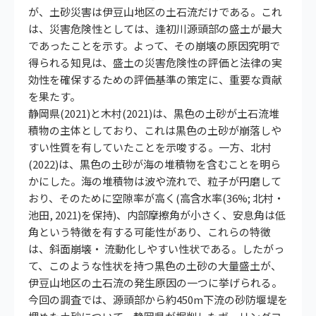
が、土砂災害は伊豆山地区の土石流だけである。これ
は、災害危険性としては、逢初川源頭部の盛土が最大
であったことを示す。よって、その崩壊の原因究明で
得られる知見は、盛土の災害危険性の評価と法律の実
効性を確保するための評価基準の策定に、重要な貢献
を果たす。
静岡県(2021)と木村(2021)は、黒色の土砂が土石流堆
積物の主体としており、これは黒色の土砂が崩落しや
すい性質を有していたことを示唆する。一方、北村
(2022)は、黒色の土砂が海の堆積物を含むことを明ら
かにした。海の堆積物は波や流れで、粒子が円磨して
おり、そのために空隙率が高く(高含水率(36%; 北村・
池田, 2021)を保持)、内部摩擦角が小さく、安息角は低
角という特徴を有する可能性があり、これらの特徴
は、斜面崩壊・ 流動化しやすい性状である。したがっ
て、このような性状を持つ黒色の土砂の大量盛土が、
伊豆山地区の土石流の発生原因の一つに挙げられる。
今回の調査では、源頭部から約450m下流の砂防堰堤を