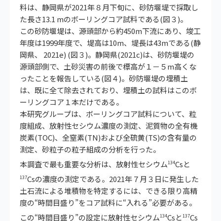
料は、静岡県が2021年８月下旬に、砂防堰堤で採取し
た長さ13.1 mのボーリングコア試料である(図３)。
この砂防堰堤は、源頭部から約450m下流にあり、竣工
年度は1999年度で、堤高は10m、堤長は43mである(静
岡県、 2021e) (図３)。静岡県(2021c)は、砂防堰堤の
源頭部側で、土砂災害の前後で標高が１－５m高くな
ったことを報告している(図４)。砂防堰堤の埋積土
は、既に全て除去されており、埋積土の試料はこのボ
ーリングコア１本だけである。
本研究グループは、ボーリングコア試料について、粒
度組成、放射性セシウム濃度の測定、泥質物の全有機
炭素(TOC)、全窒素(TN)および全硫黄(TS)の含有量の
測定、砂粒子の粒子組成の分析を行った。
本調査で最も重要な分析は、放射性セシウム
Csと
134
Csの濃度の測定である。2021年７月３日に発生した
137
土石流による堆積物を特定するには、できる限り高精
度の“時間目盛り”をコア試料に“入れる”必要がある。
この“時間目盛り”の設定に放射性セシウム
Csと
Cs
134
137