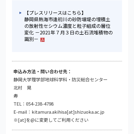
【プレスリリースはこちら】
静岡県熱海市逢初川の砂防堰堤の埋積土
の放射性セシウム濃度と粒子組成の層位
変化 －2021年７月３日の土石流堆積物の
識別－
申込み方法・問い合わせ先：
静岡大学理学部地球科学科・防災総合センター
北村 晃
TEL：054-238-4798
E-mail：kitamura.akihisa[at]shizuoka.ac.jp
※[at]を@に変更してご利用ください