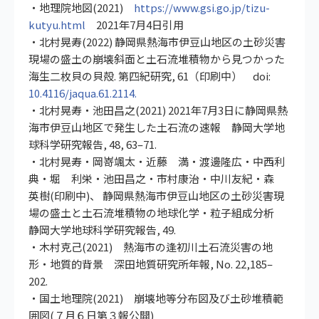
・地理院地図(2021)
https://www.gsi.go.jp/tizu-
kutyu.html
2021年7月4日引用
・北村晃寿(2022) 静岡県熱海市伊豆山地区の土砂災害
現場の盛土の崩壊斜面と土石流堆積物から見つかった
海生二枚貝の貝殻. 第四紀研究, 61（印刷中） doi:
10.4116/jaqua.61.2114.
・北村晃寿・池田昌之(2021) 2021年7月3日に静岡県熱
海市伊豆山地区で発生した土石流の速報 静岡大学地
球科学研究報告, 48, 63–71.
・北村晃寿・岡嵜颯太・近藤 満・渡邊隆広・中西利
典・堀 利栄・池田昌之・市村康治・中川友紀・森
英樹(印刷中)、 静岡県熱海市伊豆山地区の土砂災害現
場の盛土と土石流堆積物の地球化学・粒子組成分析
静岡大学地球科学研究報告, 49.
・木村克己(2021) 熱海市の逢初川土石流災害の地
形・地質的背景 深田地質研究所年報, No. 22,185–
202.
・国土地理院(2021) 崩壊地等分布図及び土砂堆積範
囲図(７月６日第３報公開)