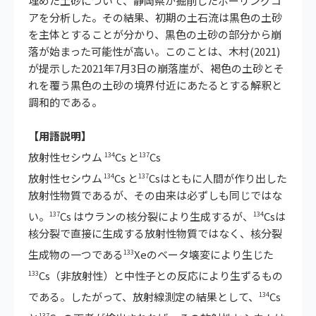
埋めた土砂について、静岡県が掘削したボーリングコ
アを分析した。その結果、初期の土石流は黒色の土砂
を主体とすることが分かり、黒色の土砂の部分から崩
落が始まった可能性が高い。このことは、木村(2021)
が提示した2021年7月3日の崩落崖が、褐色の土砂とそ
れを覆う黒色の土砂の境界付近にあたるとする解釈と
調和的である。
【用語説明】
放射性セシウム
Cs と
Cs
134
137
放射性セシウム
Cs と
Csはともに人間が作り出した
134
137
放射性物質であるが、その由来は必ずしも同じではな
い。
Cs はウランの核分裂により生成するが、
Csは
137
134
核分裂で直接に生成する放射性物質ではなく、核分裂
生成物の一つである
Xeのベータ壊変により生じた
133
Cs（非放射性）と中性子との反応により生ずるもの
133
である。したがって、放射線測定の結果として、
Cs
134
137