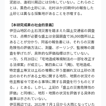
泥岩は、逢初川周辺には分布していない。これらのこ
とは、黒色の土砂には、北村ほか(印刷中)の報告した
土砂とは異なる採集地があることを示唆する。
【本研究成果の社会的意義】
伊豆山地区の土石流災害を踏まえた国土交通省の調査
では、点検が必要な盛土は全国調査で36,000箇所以上
あることが分かり、同省の報告書には、それらの災害
危険性の評価方法に、測量、ボーリング、監視等の調
査を挙げたが、具体的な評価指標は示していない。
一方、５月20日に「宅地造成等規制法の一部を改正す
る法律案」が成立し、第四条には「(略)、宅地造成、
特定盛土等又は土石の堆積に伴う崖崩れ又は土砂の流
出のおそれがある土地に関する地形、地質の状況その
他主務省令で定める事項に関する調査を行うものとす
る。」とある。しかし、上記の「盛土の災害危険性の
評価」と同様に、地形・地質の状況を評価する具体的
基準は示されていない。
伊豆周辺では、2021年７月１日から大雨となっていた