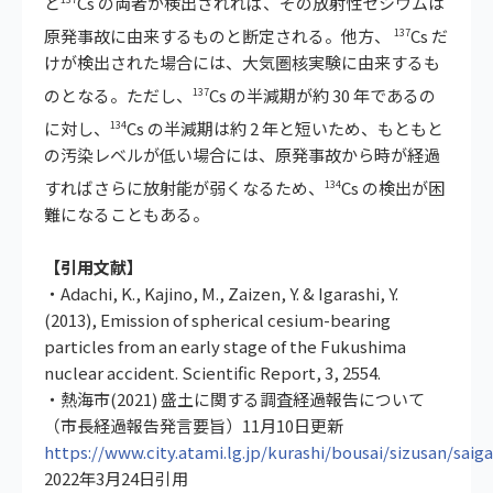
と
Cs の両者が検出されれば、その放射性セシウムは
原発事故に由来するものと断定される。他方、
Cs だ
137
けが検出された場合には、大気圏核実験に由来するも
のとなる。ただし、
Cs の半減期が約 30 年であるの
137
に対し、
Cs の半減期は約 2 年と短いため、もともと
134
の汚染レベルが低い場合には、原発事故から時が経過
すればさらに放射能が弱くなるため、
Cs の検出が困
134
難になることもある。
【引用文献】
・Adachi, K., Kajino, M., Zaizen, Y. & Igarashi, Y.
(2013), Emission of spherical cesium-bearing
particles from an early stage of the Fukushima
nuclear accident. Scientific Report, 3, 2554.
・熱海市(2021) 盛土に関する調査経過報告について
（市長経過報告発言要旨）11月10日更新
https://www.city.atami.lg.jp/kurashi/bousai/sizusan/saig
2022年3月24日引用