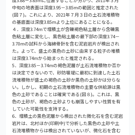
度3.88－3.85mに位置することが分かり、2011年３月
中旬の地表面は深度3.95－3.85mの範囲と推定された
(図７)。これにより、2021年７月３日の土石流堆積物
の基底面は深度3.85mより上位にあることになる。
４．深度3.74mで埋積土が含礫褐色粘土層から含礫黒
色粘土層に変化し、黒色粘土層の最下部の深度3.74－
3.70mの試料から海綿骨針を含む泥岩岩片が検出され
た。よって、盛土の黒色の土砂に由来する粒子の堆積
は深度3.74mから始まったと推定される。
5．深度3.85－3.74mの褐色泥層が土石流堆積物か否か
は決定できないので、砂防堰堤に最初に到達した土石
流堆積物が盛土の褐色の土砂か黒色の土砂かは分らな
い。しかし、初期の土石流堆積物の主要な供給源は黒
色の土砂であることは確実である(図８)。これは、黒
色の土砂が、褐色の土砂よりも崩落しやすい性質を有
していた可能性を支持する。
6．埋積土の黒色泥層から検出された微化石を含む泥岩
岩片は、北村ほか(印刷中)で分析した黒色の土砂や土
石流堆積物からは検出されていないが、微化石を含む