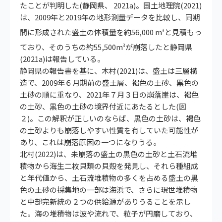
たことが判明した(静岡県、 2021a)。国土地理院(2021)
は、2009年と2019年の地形測量データを比較し、同期
間に形成された盛土の体積量を約56,000 m
と見積もっ
3
ており、そのうちの約55,500m
が崩落したと静岡県
3
(2021a)は報告している。
静岡県の報告書を基に、木村(2021)は、盛土は三層構
造で、2009年６月期前の盛土層、褐色の土砂、黒色の
土砂の順に重なり、2021年７月３日の崩落崖は、褐色
の土砂、黒色の土砂の境界付近にあたるとした(図
２)。この解釈が正しいのならば、黒色の土砂は、褐色
の土砂よりも崩落しやすい性質を有していた可能性が
あり、これは崩落原因の一つになりうる。
北村(2022)は、未崩落の盛土の黒色の土砂と土石流堆
積物から海生二枚貝類の貝殻を発見し、それら種組成
と年代値から、土石流堆積物の多くを占める盛土の黒
色の土砂の採集地の一部は海浜で、さらに現世堆積物
と中部完新統の２つの供給源がありうることを示し
た。海の堆積物は波や流れで、粒子が円磨しており、