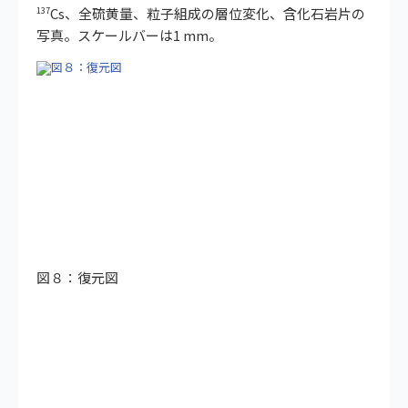
Cs、全硫黄量、粒子組成の層位変化、含化石岩片の
137
写真。スケールバーは1 mm。
図８：復元図