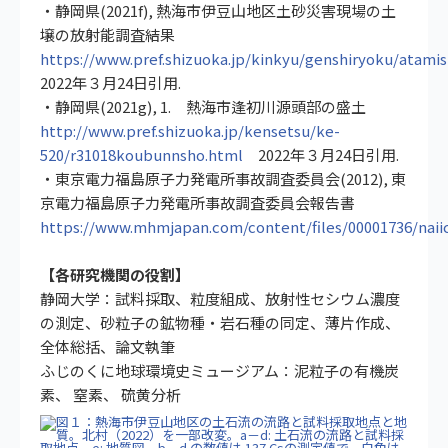
・静岡県(2021f), 熱海市伊豆山地区土砂災害現場の土
壌の放射能調査結果
https://www.pref.shizuoka.jp/kinkyu/genshiryoku/atami
2022年３月24日引用.
・静岡県(2021g), 1. 熱海市逢初川源頭部の盛土
http://www.pref.shizuoka.jp/kensetsu/ke-
520/r31018koubunnsho.html
2022年３月24日引用.
・東京電力福島原子力発電所事故調査委員会(2012), 東
京電力福島原子力発電所事故調査委員会報告書
https://www.mhmjapan.com/content/files/00001736/naii
【各研究機関の役割】
静岡大学：試料採取、粒度組成、放射性セシウム濃度
の測定、砂粒子の鉱物種・岩石種の同定、薄片作成、
全体総括、論文執筆
ふじのくに地球環境史ミュージアム：泥粒子の有機炭
素、 窒素、 硫黄分析