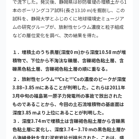
で流下した。発災後、静岡県は砂防堰堤の埋積土から1
本のボーリングコア試料(長さ13.10 m)を掘削し、この
試料を、静岡大学とふじのくに地球環境史ミュージア
ムの研究グループが、放射性セシウム濃度と粒子組成
などの層位変化を調べ、次の結果を得た。
１．埋積土のうち表層(深度0 m)から深度10.58 mが堆
積物で、下位から不淘汰な礫層、含礫褐色粘土層、含
礫黒色粘土層、含礫褐色粘土層の順に重なる。
２．放射性セシウム
Csと
Csの濃度のピークが深度
134
137
3.88–3.85 mにあることが判明した。これらは2011年
3月中旬の福島第一原子力発電所の事故で放出された
ものであることから、今回の土石流堆積物の基底面は
深度3.85 mより上位にあることが判明した。
３．深度3.74 mで埋積土は含礫褐色粘土層から含礫黒
色粘土層に変化し、深度3.74－3.70 mの黒色粘土層か
ら海綿骨針を含む泥岩岩片が検出された。これは、盛