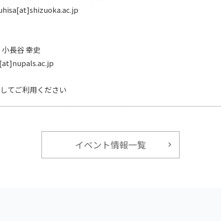
hisa[at]shizuoka.ac.jp
】
小長谷 幸史
[at]nupals.ac.jp
変更してご利用ください
イベント情報一覧