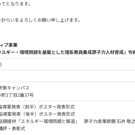
めてとなります。
り計らいをよろしくお願い申し上げます。
ィブ事業
エネルギー・環境問題を基盤とした理系教員養成原子力人材育成」令
)
駅東キャンパス
町1丁目2番37号
0 指導案発表（前半）ポスター発表形式
10 指導案発表（後半）ポスター発表形式
5 話題提供「エネルギー環境問題と報道」 原子力産業新聞 石井 敬之
5 講評・表彰式