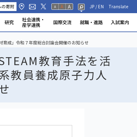
A
への寄附
A
JP /
EN
Translate
A
社会連携・
研究
国際交流
就職・進路
入試案内
産学連携
修生・聴講生・研究
研究フェロー・若手重点研究
海外から静岡大学への留
標・取組
学環
科学技術研究所
ンター等
の公表
奨学金
規則
報（教員DB）
研究室
ータベース
いて
ABOOK
情報公開
危機管理・地震防災対策
静岡大学の電力使用量
情報学部
農学部
大学院一覧
授業等・教務情報
健康・安全・防災
学生アンケート
教員・学生の表彰
産学連携
高大連携
大学院入試
者
学
人材育成」令和７年度総合討論会開催のお知らせ
TEAM教育手法を活
系教員養成原子力人
せ