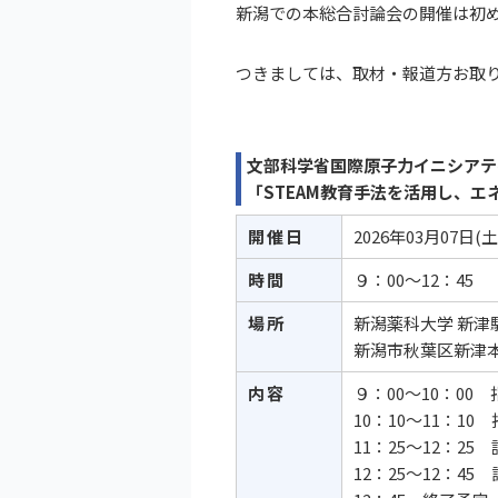
新潟での本総合討論会の開催は初
つきましては、取材・報道方お取
文部科学省国際原子力イニシアテ
「STEAM教育手法を活用し、
開催日
2026年03月07日(
土
時間
９：00～12：45
場所
新潟薬科大学 新津
新潟市秋葉区新津本
内容
９：00〜10：0
10：10〜11：
11：25〜12：2
12：25〜12：4