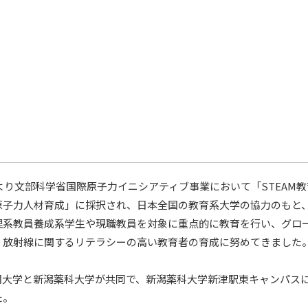
月より文部科学省国際原子力イニシアティブ事業において「STEAM
子力人材育成」に採択され、日本全国の教育系大学の協力のもと、
理系教員養成系学生や現職教員を対象に重点的に教育を行い、グロ
・放射線に関するリテラシーの高い教育者の育成に努めてきました
岡大学と新潟薬科大学が共同で、新潟薬科大学新津駅東キャンパス
た。