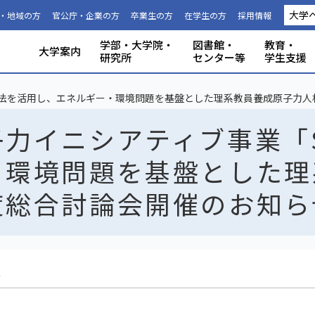
大学
・地域の方
官公庁・企業の方
卒業生の方
在学生の方
採用情報
学部・大学院・
図書館・
教育・
大学案内
研究所
センター等
学生支援
国際連携推進機構につい
静岡大学から海外への留
科目等履
大学の概要
共同利用
事務組織・窓口
人文社会科学部
理学部
グローバル共創科学部
電子工学研究所
附属図書館
教育ポリシー
学生生活
特別教育プログラム
研究成果（プレスリリース）
研究者インタビュー
プロジェクト研究所
機器の共同利用
社会連携
本学教職員への兼業依頼
学部入試
3年次編入
理念と目
施設利用
大学広報
教育学部
工学部
地域創造
グリーン
機構・セ
教育情報
授業料・
学内共通
研究者情
私たちの
取組・デ
産学連携
ABPにつ
受験用DAT
て
学
生
手法を活用し、エネルギー・環境問題を基盤とした理系教員養成原子力
力イニシアティブ事業「S
・環境問題を基盤とした理
度総合討論会開催のお知ら
ス