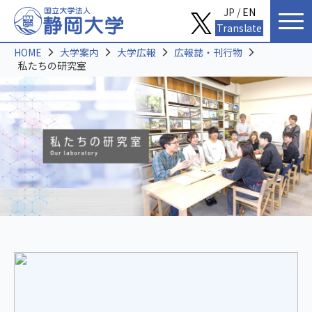
JP /
EN
Translate
HOME
大学案内
大学広報
広報誌・刊行物
私たちの研究室
私
た
ち
の
研
究
室