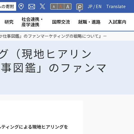
A
への寄附
A
JP /
EN
Translate
A
社会連携・
研究
国際交流
就職・進路
入試案内
産学連携
修生・聴講生・研究
研究フェロー・若手重点研究
海外から静岡大学への留
標・取組
学環
科学技術研究所
ンター等
の公表
奨学金
規則
報（教員DB）
研究室
ータベース
いて
ABOOK
情報公開
危機管理・地震防災対策
静岡大学の電力使用量
情報学部
農学部
大学院一覧
授業等・教務情報
健康・安全・防災
学生アンケート
教員・学生の表彰
産学連携
高大連携
大学院入試
か仕事図鑑」のファンマーケティングの戦略について』－
者
学
グ（現地ヒアリン
仕事図鑑」のファンマ
ルティングによる現地ヒアリングを