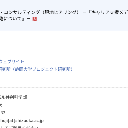
・コンサルティング（現地ヒアリング） －『キャリア支援メ
略について』－
ウェブサイト
研究所（静岡大学プロジェクト研究所）
バル共創科学部
次
232
huji[at]shizuoka.ac.jp
変更してご利用ください。