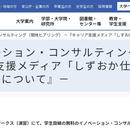
大学
・地域の方
官公庁・企業の方
卒業生の方
在学生の方
採用情報
学部・大学院・
図書館・
教育・
大学案内
研究所
センター等
学生支援
国際連携推進機構につい
静岡大学から海外への留
科目等履
大学の概要
共同利用
事務組織・窓口
人文社会科学部
理学部
グローバル共創科学部
電子工学研究所
附属図書館
教育ポリシー
学生生活
特別教育プログラム
研究成果（プレスリリース）
研究者インタビュー
プロジェクト研究所
機器の共同利用
社会連携
本学教職員への兼業依頼
学部入試
3年次編入
理念と目
施設利用
大学広報
教育学部
工学部
地域創造
グリーン
機構・セ
教育情報
授業料・
学内共通
研究者情
私たちの
取組・デ
産学連携
ABPにつ
受験用DAT
ンサルティング（現地ヒアリング） －『キャリア支援メディア「しずお
て
学
生
ーション・コンサルティン
支援メディア「しずおか
略について』－
ス
ワークス（演習）にて、学生目線の無料のイノベーション・コンサ