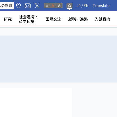
A
への寄附
A
JP /
EN
Translate
A
社会連携・
研究
国際交流
就職・進路
入試案内
産学連携
修生・聴講生・研究
研究フェロー・若手重点研究
海外から静岡大学への留
標・取組
学環
科学技術研究所
ンター等
の公表
奨学金
規則
報（教員DB）
研究室
ータベース
いて
ABOOK
情報公開
危機管理・地震防災対策
静岡大学の電力使用量
情報学部
農学部
大学院一覧
授業等・教務情報
健康・安全・防災
学生アンケート
教員・学生の表彰
産学連携
高大連携
大学院入試
者
学