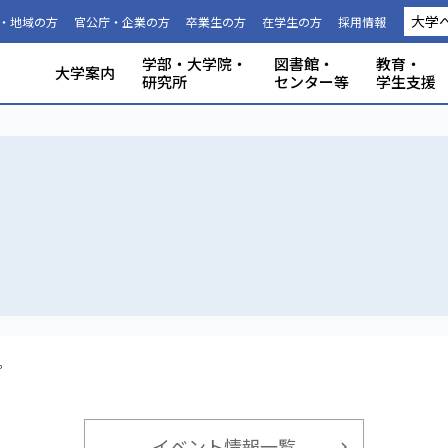
大学
・地域の方
官公庁・企業の方
卒業生の方
在学生の方
採用情報
学部・大学院・
図書館・
教育・
大学案内
研究所
センター等
学生支援
国際連携推進機構につい
静岡大学から海外への留
科目等履
大学の概要
共同利用
事務組織・窓口
人文社会科学部
理学部
グローバル共創科学部
電子工学研究所
附属図書館
教育ポリシー
学生生活
特別教育プログラム
研究成果（プレスリリース）
研究者インタビュー
プロジェクト研究所
機器の共同利用
社会連携
本学教職員への兼業依頼
学部入試
3年次編入
理念と目
施設利用
大学広報
教育学部
工学部
地域創造
グリーン
機構・セ
教育情報
授業料・
学内共通
研究者情
私たちの
取組・デ
産学連携
ABPにつ
受験用DAT
て
学
生
。
イベント情報一覧