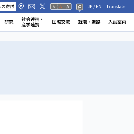
A
への寄附
A
JP /
EN
Translate
A
社会連携・
研究
国際交流
就職・進路
入試案内
産学連携
修生・聴講生・研究
研究フェロー・若手重点研究
海外から静岡大学への留
標・取組
学環
科学技術研究所
ンター等
の公表
奨学金
規則
報（教員DB）
研究室
ータベース
いて
ABOOK
情報公開
危機管理・地震防災対策
静岡大学の電力使用量
情報学部
農学部
大学院一覧
授業等・教務情報
健康・安全・防災
学生アンケート
教員・学生の表彰
産学連携
高大連携
大学院入試
者
学