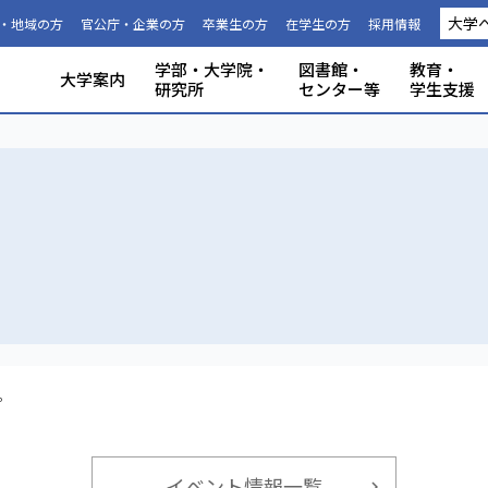
大学
・地域の方
官公庁・企業の方
卒業生の方
在学生の方
採用情報
学部・大学院・
図書館・
教育・
大学案内
研究所
センター等
学生支援
国際連携推進機構につい
静岡大学から海外への留
科目等履
大学の概要
共同利用
事務組織・窓口
人文社会科学部
理学部
グローバル共創科学部
電子工学研究所
附属図書館
教育ポリシー
学生生活
特別教育プログラム
研究成果（プレスリリース）
研究者インタビュー
プロジェクト研究所
機器の共同利用
社会連携
本学教職員への兼業依頼
学部入試
3年次編入
理念と目
施設利用
大学広報
教育学部
工学部
地域創造
グリーン
機構・セ
教育情報
授業料・
学内共通
研究者情
私たちの
取組・デ
産学連携
ABPにつ
受験用DAT
て
学
生
。
イベント情報一覧