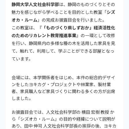
静岡大学人文社会科学部
は、静岡のものづくりとその
魅力を感じながら学べることを目的とした教室「
シズ
オカ・ルーム
」の完成お披露目会を行いました。
この教室は、『
「ものづくり県しずおか」経済活性化
のためのリカレント教育推進事業
』の一環として改修
を行い、静岡県内の多様な種の木を活用した家具を見
て、触れて、利用して、学ぶことができる部屋となっ
ています。
会場には、本学関係者をはじめ、本件の総合的デザイ
ンをしたヨキカグ・プロジェクトや林業家、製材業
者、家具職人など家具づくりに関わる多くの方が出席
しました。
お披露目会では、人文社会科学部の 横田 宏樹 教授 か
ら「シズオカ・ルーム」の目的や経緯について説明が
あり、田中 伸司 人文社会科学部長の挨拶の後、ヨキカ