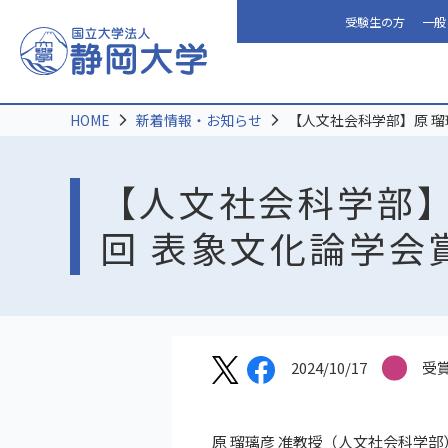
受験生の方
一般
HOME
新着情報・お知らせ
【人文社会科学部】原 瑠
【人文社会科学部】
回 表象文化論学会
2024/10/17
受
原 瑠璃彦 准教授（人文社会科学部