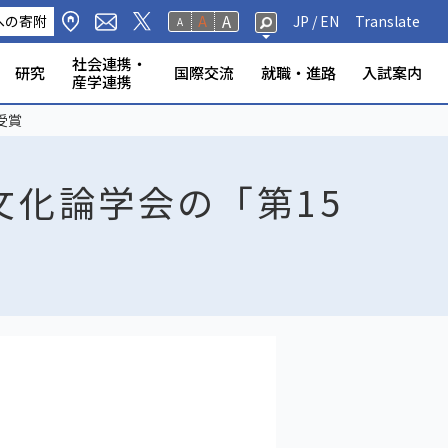
A
への寄附
A
JP /
EN
Translate
A
社会連携・
研究
国際交流
就職・進路
入試案内
産学連携
修生・聴講生・研究
研究フェロー・若手重点研究
海外から静岡大学への留
標・取組
学環
科学技術研究所
ンター等
の公表
奨学金
規則
報（教員DB）
研究室
ータベース
いて
ABOOK
情報公開
危機管理・地震防災対策
静岡大学の電力使用量
情報学部
農学部
大学院一覧
授業等・教務情報
健康・安全・防災
学生アンケート
教員・学生の表彰
産学連携
高大連携
大学院入試
受賞
者
学
文化論学会の「第15
。