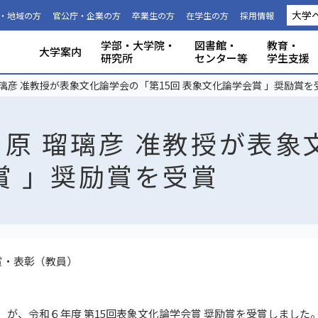
大学
・地域の方
官公庁・企業の方
卒業生の方
在学生の方
採用情報
学部・大学院・
図書館・
教育・
大学案内
研究所
センター等
学生支援
国際連携推進機構につい
静岡大学から海外への留
科目等履
大学の概要
共同利用
事務組織・窓口
人文社会科学部
理学部
グローバル共創科学部
電子工学研究所
附属図書館
教育ポリシー
学生生活
特別教育プログラム
研究成果（プレスリリース）
研究者インタビュー
プロジェクト研究所
機器の共同利用
社会連携
本学教職員への兼業依頼
学部入試
3年次編入
理念と目
施設利用
大学広報
教育学部
工学部
地域創造
グリーン
機構・セ
教育情報
授業料・
学内共通
研究者情
私たちの
取組・デ
産学連携
ABPにつ
受験用DAT
璃彦 准教授が表象文化論学会の「第15回 表象文化論学会賞 」奨励賞を
て
学
生
原 瑠璃彦 准教授が表象
賞 」奨励賞を受賞
賞・表彰（教員）
）が、令和６年度 第15回表象文化論学会賞 奨励賞を受賞しました