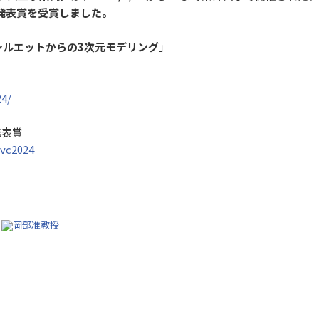
究発表賞を受賞しました。
シルエットからの3次元モデリング
」
24/
究発表賞
#vc2024