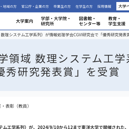
大学
・地域の方
官公庁・企業の方
卒業生の方
在学生の方
採用情報
学部・大学院・
図書館・
教育・
大学案内
研究所
センター等
学生支援
国際連携推進機構につい
静岡大学から海外への留
科目等履
大学の概要
共同利用
事務組織・窓口
人文社会科学部
理学部
グローバル共創科学部
電子工学研究所
附属図書館
教育ポリシー
学生生活
特別教育プログラム
研究成果（プレスリリース）
研究者インタビュー
プロジェクト研究所
機器の共同利用
社会連携
本学教職員への兼業依頼
学部入試
3年次編入
理念と目
施設利用
大学広報
教育学部
工学部
地域創造
グリーン
機構・セ
教育情報
授業料・
学内共通
研究者情
私たちの
取組・デ
産学連携
ABPにつ
受験用DAT
域 数理システム工学系列）が情報処理学会CGVI研究会で「優秀研究発表
て
学
生
工学領域 数理システム工
「優秀研究発表賞」を受賞
賞・表彰（教員）
工学系列）が、2024/9/10から12まで東洋大学で開催された、Visua