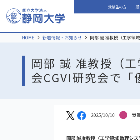
受験生の方
一般
HOME
新着情報・お知らせ
岡部 誠 准教授（工学領
岡部 誠 准教授（
会CGVI研究会で
2025/10/10
受
岡部 誠准教授（工学領域 数理システム