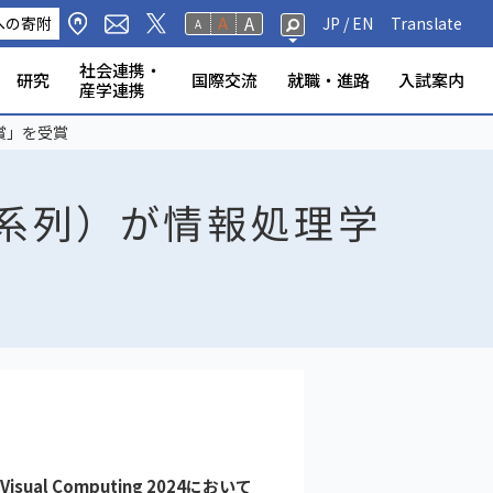
A
への寄附
A
JP /
EN
Translate
A
社会連携・
研究
国際交流
就職・進路
入試案内
産学連携
修生・聴講生・研究
研究フェロー・若手重点研究
海外から静岡大学への留
標・取組
学環
科学技術研究所
ンター等
の公表
奨学金
規則
報（教員DB）
研究室
ータベース
いて
ABOOK
情報公開
危機管理・地震防災対策
静岡大学の電力使用量
情報学部
農学部
大学院一覧
授業等・教務情報
健康・安全・防災
学生アンケート
教員・学生の表彰
産学連携
高大連携
大学院入試
賞」を受賞
者
学
学系列）が情報処理学
l Computing 2024において