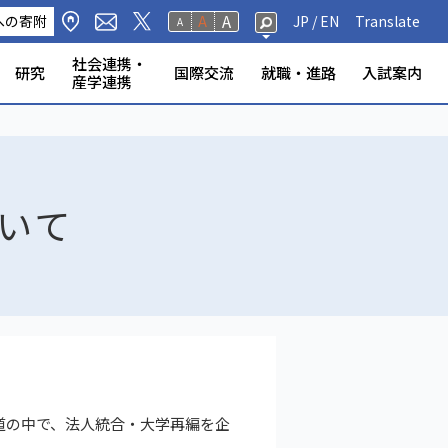
A
への寄附
A
JP /
EN
Translate
A
社会連携・
研究
国際交流
就職・進路
入試案内
産学連携
修生・聴講生・研究
研究フェロー・若手重点研究
海外から静岡大学への留
標・取組
学環
科学技術研究所
ンター等
の公表
奨学金
規則
報（教員DB）
研究室
ータベース
いて
ABOOK
情報公開
危機管理・地震防災対策
静岡大学の電力使用量
情報学部
農学部
大学院一覧
授業等・教務情報
健康・安全・防災
学生アンケート
教員・学生の表彰
産学連携
高大連携
大学院入試
者
学
いて
道の中で、法人統合・大学再編を企