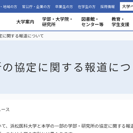
大学
・地域の方
官公庁・企業の方
卒業生の方
在学生の方
採用情報
学部・大学院・
図書館・
教育・
大学案内
研究所
センター等
学生支援
国際連携推進機構につい
静岡大学から海外への留
科目等履
大学の概要
共同利用
事務組織・窓口
人文社会科学部
理学部
グローバル共創科学部
電子工学研究所
附属図書館
教育ポリシー
学生生活
特別教育プログラム
研究成果（プレスリリース）
研究者インタビュー
プロジェクト研究所
機器の共同利用
社会連携
本学教職員への兼業依頼
学部入試
3年次編入
理念と目
施設利用
大学広報
教育学部
工学部
地域創造
グリーン
機構・セ
教育情報
授業料・
学内共通
研究者情
私たちの
取組・デ
産学連携
ABPにつ
受験用DAT
定に関する報道について
て
学
生
所の協定に関する報道につ
ュース
おいて、浜松医科大学と本学の一部の学部・研究所の協定に関する報