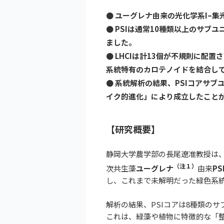
● ユーグレナ由来の光化学系I–集光
● PSIは通常10種類以上のサ
ました。
● LHCIは計13個が不規則に配
系統特有のカロテノイドを結合し
● 系統解析の結果、PSIコアサブ
イク的進化」により成立したこと
【研究概要】
静岡大学農学部の長尾遼准教授は
（注１）
次共生藻
ユーグレナ
由来
PS
し、これまで未解明だった緑色系統二
解析の結果、PSIコアは8種類の
これは、緑藻や植物に特徴的な「整