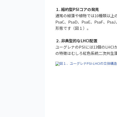
１. 縮約型PSIコアの発見
通常の緑藻や植物では10種類以上の
PsaC、PsaD、PsaE、Psa
形態です（図１）。
２. 非典型的なLHCI配置
ユーグレナのPSIには13個のLH
の特徴はむしろ紅色系統二次共生