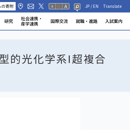
A
への寄附
A
JP /
EN
Translate
A
社会連携・
研究
国際交流
就職・進路
入試案内
産学連携
修生・聴講生・研究
研究フェロー・若手重点研究
海外から静岡大学への留
標・取組
学環
科学技術研究所
ンター等
の公表
奨学金
規則
報（教員DB）
研究室
ータベース
いて
ABOOK
情報公開
危機管理・地震防災対策
静岡大学の電力使用量
情報学部
農学部
大学院一覧
授業等・教務情報
健康・安全・防災
学生アンケート
教員・学生の表彰
産学連携
高大連携
大学院入試
者
学
型的光化学系I超複合