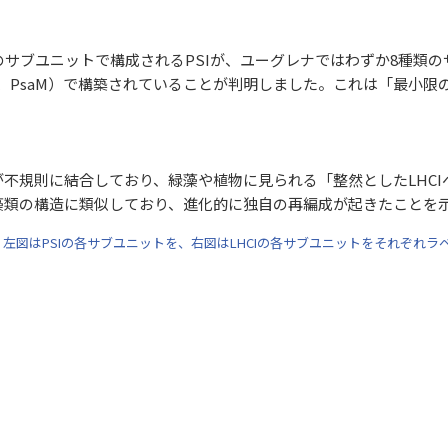
サブユニットで構成されるPSIが、ユーグレナではわずか8種類のサブ
F、PsaJ、PsaM）で構築されていることが判明しました。これは「最小
CIが不規則に結合しており、緑藻や植物に見られる「整然としたLH
藻類の構造に類似しており、進化的に独自の再編成が起きたことを