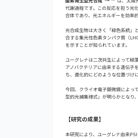
酸素発生型光合成
は、太陽
代謝過程です。この反応を担う光化学
合体であり、光エネルギーを効率
光合成生物は大きく「緑色系統」と
合する集光性色素タンパク質（LH
を示すことが知られています。
ユーグレナは二次共生によって緑
アノバクテリアに由来する遺伝子を
ち、進化的にどのような位置づけ
今回、クライオ電子顕微鏡によって
型的光捕集様式」が明らかとなり
【研究の成果】
本研究により、ユーグレナ由来PS