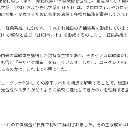
光を利用して水と二酸化炭素から有機物を合成し、副産物として酸
系I（PSI）および光化学系II（PSII）は、クロロフィルやカ
的に捕集・変換するために進化の過程で多様な構造を獲得してきま
「紅色系統」に分かれ、それぞれ独自の光捕集系を形成しています
CI）が整然と並び「LHCIベルト」を形成するのに対し、紅色系統
藻由来の葉緑体を獲得した独特な生物であり、そのゲノムは緑藻だ
も含む「モザイク構造」を有しています。しかし、ユーグレナPSI-L
にあるのかは、これまで不明でした。
ユーグレナPSI-LHCIの原子レベルの構造を解明することで、緑
、光合成システムがどのように柔軟に進化してきたのかを理解する
I-LHCIの立体構造が世界で初めて解明されました。その主な成果