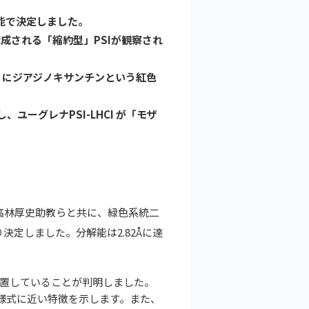
解能で決定しました。
成される「縮約型」PSIが観察され
わりにジアジノキサンチンという紅色
ユーグレナPSI-LHCI が「モザ
高林厚史助教らと共に、緑色系統二
決定しました。分解能は2.82Åに達
に配置していることが判明しました。
置様式に近い特徴を示します。また、