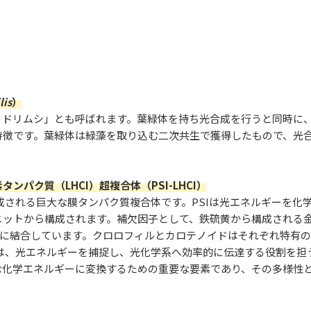
lis
）
ミドリムシ」とも呼ばれます。葉緑体を持ち光合成を行うと同時に
特徴です。葉緑体は緑藻を取り込む二次共生で獲得したもので、光
ンパク質（LHCI）超複合体（PSI-LHCI）
によって構成される巨大な膜タンパク質複合体です。PSIは光エネルギー
ニットから構成されます。補欠因子として、鉄硫黄から構成される
質に結合しています。クロロフィルとカロテノイドはそれぞれ特有
Iは、光エネルギーを捕捉し、光化学系へ効率的に伝達する役割を
な化学エネルギーに変換するための重要な要素であり、その多様性