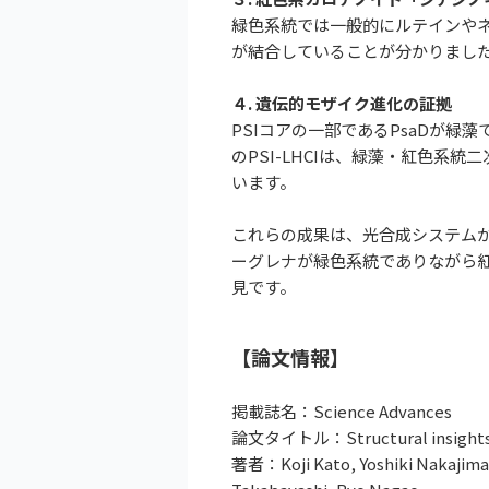
緑色系統では一般的にルテインや
が結合していることが分かりまし
４. 遺伝的モザイク進化の証拠
PSIコアの一部であるPsaDが
のPSI-LHCIは、緑藻・紅色
います。
これらの成果は、光合成システム
ーグレナが緑色系統でありながら
見です。
【論文情報】
掲載誌名：Science Advances
論文タイトル：Structural insights int
著者：Koji Kato, Yoshiki Nakajima,