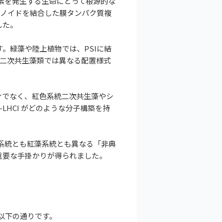
素を発生する生命にとって根源的な
ロテノイドを結合した膜タンパク質複
した。
。緑藻や陸上植物では、PSIに結
の二次共生藻類では異なる配置様式
けでなく、紅色系統二次共生藻やシ
HCI がどのような分子構築を持
藻系統とも紅藻系統とも異なる「非典
重要な手掛かりが得られました。
は以下の通りです。