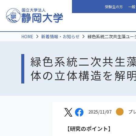
受験生の方
一般
HOME
新着情報・お知らせ
緑色系統二次共生藻ユー
緑色系統二次共生
体の立体構造を解
2025/11/07
プ
【研究のポイント】