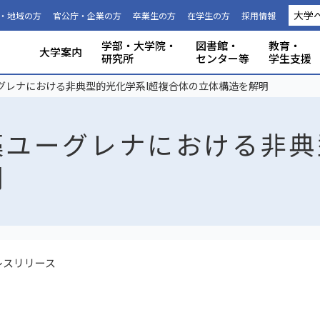
大学
・地域の方
官公庁・企業の方
卒業生の方
在学生の方
採用情報
学部・大学院・
図書館・
教育・
大学案内
研究所
センター等
学生支援
国際連携推進機構につい
静岡大学から海外への留
科目等履
大学の概要
共同利用
事務組織・窓口
人文社会科学部
理学部
グローバル共創科学部
電子工学研究所
附属図書館
教育ポリシー
学生生活
特別教育プログラム
研究成果（プレスリリース）
研究者インタビュー
プロジェクト研究所
機器の共同利用
社会連携
本学教職員への兼業依頼
学部入試
3年次編入
理念と目
施設利用
大学広報
教育学部
工学部
地域創造
グリーン
機構・セ
教育情報
授業料・
学内共通
研究者情
私たちの
取組・デ
産学連携
ABPにつ
受験用DAT
グレナにおける非典型的光化学系I超複合体の立体構造を解明
て
学
生
藻ユーグレナにおける非典
明
レスリリース