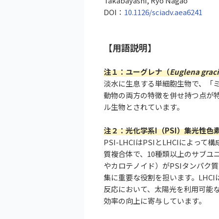
Takabayashi, Ryo Nagao
DOI：
10.1126/sciadv.aea6241
【用語説明】
注１：ユーグレナ（
Euglena graci
淡水に生息する単細胞生物で、「
動物の両方の特徴を併せ持つ点が
ル生物とされています。
注２：光化学系I（PSI）集光性色素タ
PSI-LHCIはPSIとLHCI
質複合体で、10種類以上のサブユ
やカロテノイド）がPSIタンパク
集に重要な役割を担います。LHC
反応において、太陽光を利用可能
効率の向上に寄与しています。