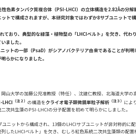
性色素タンパク質複合体（PSI-LHCI）の立体構造を2.82Åの分
ブユニットで構成されますが、本研究対象ではわずか8サブユニットで構
置されており、典型的な緑藻・植物型の「LHCIベルト」を欠き、代
ていました。
ユニットの一部（PsaD）がシアノバクテリア由来であることが判明し、
が明らかになりました。
、岡山大学の加藤公児准教授（特任）、沈建仁教授、北海道大学の
（注２）
（注３）
I-LHCI
の構造を
クライオ電子顕微鏡単粒子解析
により
次共生藻のPSI-LHCIの分子配置を初めて明らかにしました。
サブユニットから構成され、13個のLHCIサブユニットが非対称的
列したLHCIベルト」を欠き、むしろ紅色系統二次共生藻類の配