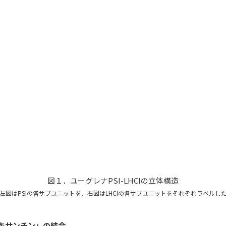
図１．ユーグレナPSI-LHCIの立体構造
左図はPSIの各サブユニットを、右図はLHCIの各サブユニットをそれぞれラベルし
ノキサンチン」の結合