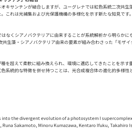
ネオキサンチンが結合しますが、ユーグレナでは紅色系統二次共生
た。これは光捕集および光保護機構の多様化を示す新たな知見です
緑藻ではなくシアノバクテリアに由来することが系統解析から明らか
系統二次共生藻・シアノバクテリア由来の要素が組み合わさった「モザ
が種を超えて柔軟に組み換えられ、環境に適応してきたことを示す
紅色系統的な特徴を併せ持つことは、光合成複合体の進化的多様性
o the divergent evolution of a photosystem I supercomplex
 Runa Sakamoto, Minoru Kumazawa, Kentaro Ifuku, Takahiro Is