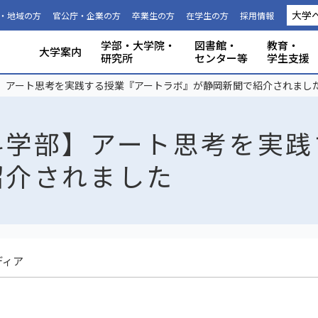
大学
・地域の方
官公庁・企業の方
卒業生の方
在学生の方
採用情報
学部・大学院・
図書館・
教育・
大学案内
研究所
センター等
学生支援
国際連携推進機構につい
静岡大学から海外への留
科目等履
大学の概要
共同利用
事務組織・窓口
人文社会科学部
理学部
グローバル共創科学部
電子工学研究所
附属図書館
教育ポリシー
学生生活
特別教育プログラム
研究成果（プレスリリース）
研究者インタビュー
プロジェクト研究所
機器の共同利用
社会連携
本学教職員への兼業依頼
学部入試
3年次編入
理念と目
施設利用
大学広報
教育学部
工学部
地域創造
グリーン
機構・セ
教育情報
授業料・
学内共通
研究者情
私たちの
取組・デ
産学連携
ABPにつ
受験用DAT
】アート思考を実践する授業『アートラボ』が静岡新聞で紹介されまし
て
学
生
科学部】アート思考を実践
紹介されました
ディア