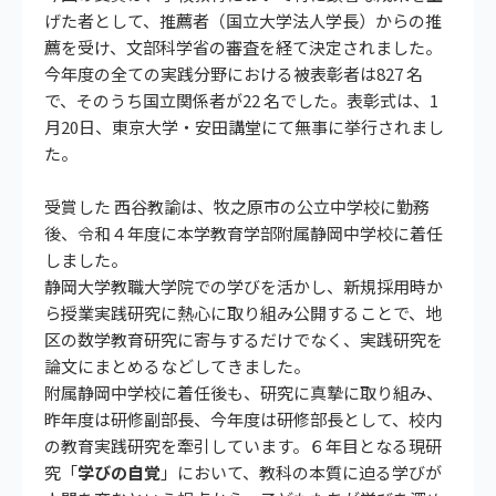
げた者として、推薦者（国立大学法人学長）からの推
薦を受け、文部科学省の審査を経て決定されました。
今年度の全ての実践分野における被表彰者は827 名
で、そのうち国立関係者が22 名でした。表彰式は、1
月20日、東京大学・安田講堂にて無事に挙行されまし
た。
受賞した 西谷教諭は、牧之原市の公立中学校に勤務
後、令和４年度に本学教育学部附属静岡中学校に着任
しました。
静岡大学教職大学院での学びを活かし、新規採用時か
ら授業実践研究に熱心に取り組み公開することで、地
区の数学教育研究に寄与するだけでなく、実践研究を
論文にまとめるなどしてきました。
附属静岡中学校に着任後も、研究に真摯に取り組み、
昨年度は研修副部長、今年度は研修部長として、校内
の教育実践研究を牽引しています。６年目となる現研
究「
学びの自覚
」において、教科の本質に迫る学びが