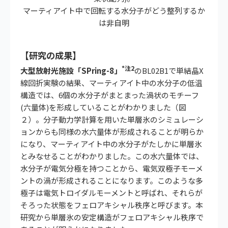
マーティアイト中で回転する水分子がどう整列するか
は非自明
【研究の成果】
*注2
大型放射光施設「SPring-8」
のBL02B1で単結晶X
線回折実験の結果、マーティアイト中の水分子の低温
構造では、6個の水分子がまとまった渦状のモチーフ
(六量体)を形成していることがわかりました（図
２）。分子動力学計算を用いた単層氷のシミュレーシ
ョンからも同様の水六量体が形成されることが明らか
になり、マーティアイト中の水分子がたしかに単層氷
とみなせることがわかりました。この水六量体では、
水分子が電気分極を持つことから、電気双極子モーメ
ントの渦が形成されることになります。このような多
極子は電気トロイダルモーメントと呼ばれ、それらが
そろった状態をフェロアキシャル秩序と呼びます。本
研究から単層氷の安定構造がフェロアキシャル秩序で