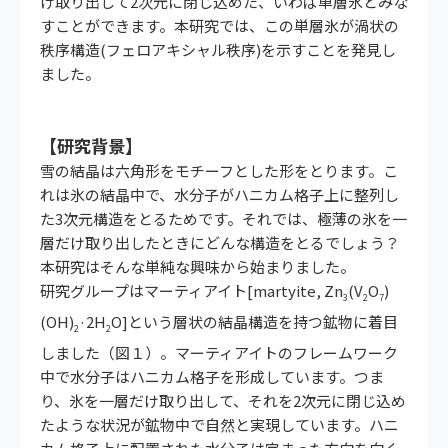
け取り出して2次元に閉じ込めた、いわば単層氷とみな
すことができます。本研究では、この単層氷が渦状の
秩序構造(フェロアキシャル秩序)を示すことを発見し
ました。
【研究背景】
雪の結晶は六角形をモチーフとした形をとります。こ
れは氷の結晶中で、水分子がハニカム格子上に整列し
た3次元構造をとるためです。それでは、極薄の氷を一
層だけ取り出したときにどんな構造をとるでしょう？
本研究はそんな単純な興味から始まりました。
研究グループはマーティアイト[martyite, Zn
(V
O
)
3
2
7
(OH)
·2H
O]という層状の結晶構造を持つ鉱物に着目
2
2
しました（図１）。マーティアイトのフレームワーク
中で水分子はハニカム格子を形成しています。つま
り、氷を一層だけ取り出して、それを2次元に閉じ込め
たような状況が鉱物中で自然と実現しています。ハニ