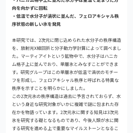
向を向かずに回転
・低温で水分子が渦状に並んだ、フェロアキシャル秩
序状態の新しい氷を発見
本研究では、2次元に閉じ込められた水分子の秩序構造
を、放射光X線回折と分子動力学計算によって調べまし
た。マーティアイトという鉱物中で、水分子はハニカ
ム格子上に並んでおり、単層氷とみなすことができま
す。研究グループはこの単層氷が低温で渦状のモチー
フを形成し、フェロアキシャル秩序と呼ばれる特異な
秩序を示すことを明らかにしました。
この2次元氷の秩序構造は過去に予言されておらず、水
という身近な研究対象がいかに複雑で謎に包まれた存
在かを物語っています。2次元氷に関する知見は3次元
氷を研究する礎となるものであり、今後人類が水に関
する研究を進める上で重要なマイルストーンとなるこ