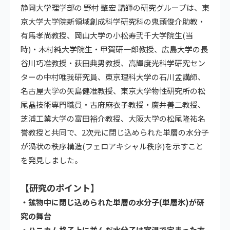
静岡大学理学部の 野村 肇宏 講師の研究グループは、東
京大学大学院新領域創成科学研究科の鬼頭俊介助教・
有馬孝尚教授、岡山大学の小松寿弐千大学院生(当
時)・木村純大学院生・甲賀研一郎教授、広島大学の長
谷川巧准教授・荻田典男教授、高輝度光科学研究セン
ターの中村唯我研究員、東京理科大学の石川孟講師、
名古屋大学の矢島健准教授、東京大学物性研究所の松
尾晶技術専門職員・古府麻衣子教授・廣井善二教授、
芝浦工業大学の富田裕介教授、大阪大学の松尾隆祐名
誉教授と共同で、2次元に閉じ込められた単層の水分子
が渦状の秩序構造(フェロアキシャル秩序)を示すこと
を発見しました。
【研究のポイント】
・鉱物中に閉じ込められた単層の水分子(単層氷)が研
究の舞台
・ハニカム格子上に並んだ水分子は室温で定まった方