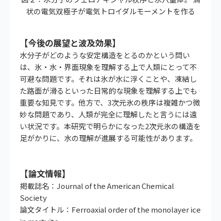
状の電気双極子が電気トロイダルモーメントを作る
【今後の展望と波及効果】
水分子がどのような安定構造をとるのかという問い
は、氷・水・界面現象を理解する上で人類にとって不
可避な問題です。それは氷が水に浮くことや、凍結し
た路面が滑るといった日常的な現象を理解する上でも
重要な知見です。他方で、3次元氷の秩序は複雑かつ微
妙な問題であり、人類が完全に理解したと言うには遠
い状況です。本研究で明らかになった2次元氷の構造を
足がかりに、水の理解が進展する可能性があります。
【論文情報】
掲載誌名：Journal of the American Chemical
Society
論文タイトル：Ferroaxial order of the monolayer ice