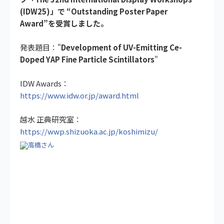
(IDW25)」で “Outstanding Poster Paper
Award”を受賞しました。
発表題目："
Development of UV-Emitting Ce-
Doped YAP Fine Particle Scintillators
"
IDW Awards：
https://www.idw.or.jp/award.html
越水 正典研究室：
https://wwp.shizuoka.ac.jp/koshimizu/