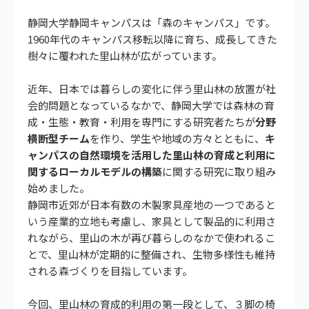
静岡大学静岡キャンパスは「森のキャンパス」です。
1960年代のキャンパス移転以降に育ち、成長してきた
樹々に覆われた里山林が広がっています。
近年、日本では暮らしの変化に伴う里山林の放置が社
会的問題となっているなかで、静岡大学では森林の育
成・生態・教育・利用を専門にする研究者たちが
分野
横断型チーム
を作り、学生や地域の方々とともに、
キ
ャンパスの自然環境を活用した里山林の育成と利用に
関するローカルモデルの構築
に関する研究に取り組み
始めました。
静岡市近郊が日本有数の木製家具産地の一つであると
いう産業的立地も考慮し、家具として製品的に利用さ
れながら、里山の木が再び暮らしのなかで使われるこ
とで、里山林が定期的に整備され、生物多様性も維持
される森づくりを目指しています。
今回、里山林の育成的利用の第一段として、３脚の椅