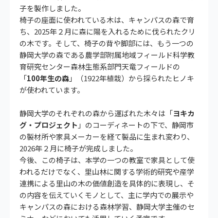
子を製作しました。
椅子の座面に使われている木は、キャンパスの森で育
ち、2025年２月に森に陽を入れるために伐られたクリ
の木です。そして、椅子の背や脚部には、もう一つの
静岡大学の森である農学部附属地域フィールド科学教
育研究センター森林生態系部門天竜フィールドの
「
100年生の森
」（1922年植栽）から採られたヒノキ
が使われています。
静岡大学のそれぞれの森から運ばれた木々は「
ヨキカ
グ・プロジェクト
」のコーディネートの下で、静岡市
の製材所や家具メーカーを経て製品に生まれ変わり、
2026年２月に椅子が完成しました。
今後、この椅子は、本学の一つの教室で家具として使
われるだけでなく、里山林に関する学術的研究や産学
連携による里山の木の価値創造を具体的に表現し、そ
の内容を伝えていくモノとして、主に学内での展示や
キャンパスの森における森林学習、静岡大学主催のセ