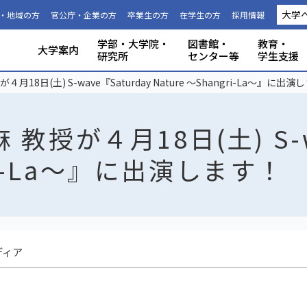
大学
・地域の方
官公庁・企業の方
卒業生の方
在学生の方
採用情報
学部・大学院・
図書館・
教育・
大学案内
研究所
センター等
学生支援
国際連携推進機構につい
静岡大学から海外への留
科目等履
大学の概要
共同利用
事務組織・窓口
人文社会科学部
理学部
グローバル共創科学部
電子工学研究所
附属図書館
教育ポリシー
学生生活
特別教育プログラム
研究成果（プレスリリース）
研究者インタビュー
プロジェクト研究所
機器の共同利用
社会連携
本学教職員への兼業依頼
学部入試
3年次編入
理念と目
施設利用
大学広報
教育学部
工学部
地域創造
グリーン
機構・セ
教育情報
授業料・
学内共通
研究者情
私たちの
取組・デ
産学連携
ABPにつ
受験用DAT
18日(土) S-wave『Saturday Nature ～Shangri-La～』に出演
て
学
生
教授が４月18日(土) S-wa
gri-La～』に出演します！
ディア