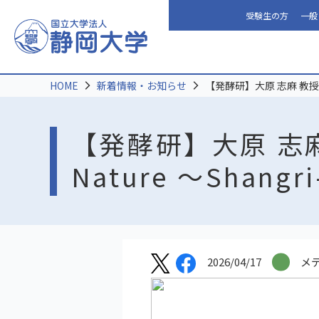
受験生の方
一般
HOME
新着情報・お知らせ
【発酵研】大原 志麻 教授が４月
【発酵研】大原 志麻 
Nature ～Shan
2026/04/17
メ