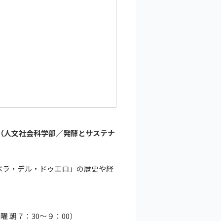
（人文社会科学部／発酵とサステナ
ベラ・デル・ドゥエロ」の歴史や経
曜 朝７：30～９：00）