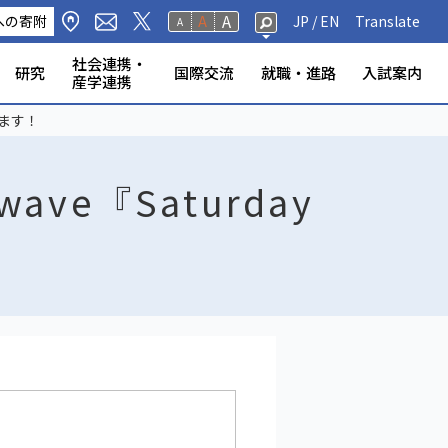
A
への寄附
A
JP /
EN
Translate
A
社会連携・
研究
国際交流
就職・進路
入試案内
産学連携
修生・聴講生・研究
研究フェロー・若手重点研究
海外から静岡大学への留
標・取組
学環
科学技術研究所
ンター等
の公表
奨学金
規則
報（教員DB）
研究室
ータベース
いて
ABOOK
情報公開
危機管理・地震防災対策
静岡大学の電力使用量
情報学部
農学部
大学院一覧
授業等・教務情報
健康・安全・防災
学生アンケート
教員・学生の表彰
産学連携
高大連携
大学院入試
します！
者
学
ve『Saturday