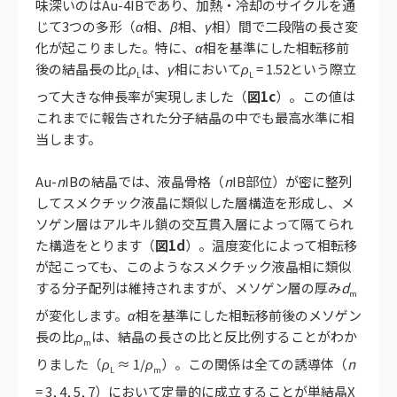
味深いのはAu-4IBであり、加熱・冷却のサイクルを通
じて3つの多形（
α
相、
β
相、
γ
相）間で二段階の長さ変
化が起こりました。特に、
α
相を基準にした相転移前
後の結晶長の比
ρ
は、
γ
相において
ρ
= 1.52という際立
L
L
って大きな伸長率が実現しました（
図1c
）。この値は
これまでに報告された分子結晶の中でも最高水準に相
当します。
Au-
n
IBの結晶では、液晶骨格（
n
IB部位）が密に整列
してスメクチック液晶に類似した層構造を形成し、メ
ソゲン層はアルキル鎖の交互貫入層によって隔てられ
た構造をとります（
図1d
）。温度変化によって相転移
が起こっても、このようなスメクチック液晶相に類似
する分子配列は維持されますが、メソゲン層の厚み
d
m
が変化します。
α
相を基準にした相転移前後のメソゲン
長の比
ρ
は、結晶の長さの比と反比例することがわか
m
りました（
ρ
≈ 1/
ρ
）。この関係は全ての誘導体（
n
L
m
= 3, 4, 5, 7）において定量的に成立することが単結晶X