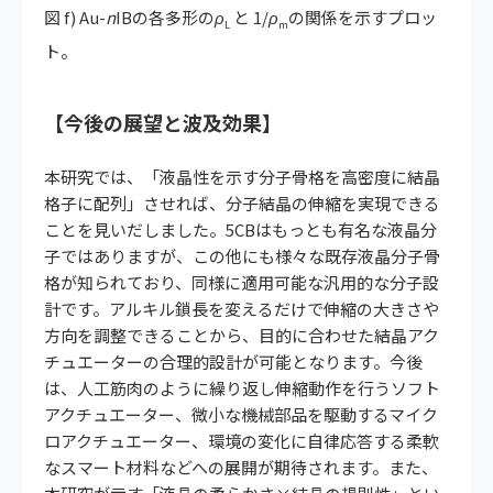
図 f) Au-
n
IBの各多形の
ρ
と 1/
ρ
の関係を示すプロッ
L
m
ト。
【今後の展望と波及効果】
本研究では、「液晶性を示す分子骨格を高密度に結晶
格子に配列」させれば、分子結晶の伸縮を実現できる
ことを見いだしました。5CBはもっとも有名な液晶分
子ではありますが、この他にも様々な既存液晶分子骨
格が知られており、同様に適用可能な汎用的な分子設
計です。アルキル鎖長を変えるだけで伸縮の大きさや
方向を調整できることから、目的に合わせた結晶アク
チュエーターの合理的設計が可能となります。今後
は、人工筋肉のように繰り返し伸縮動作を行うソフト
アクチュエーター、微小な機械部品を駆動するマイク
ロアクチュエーター、環境の変化に自律応答する柔軟
なスマート材料などへの展開が期待されます。また、