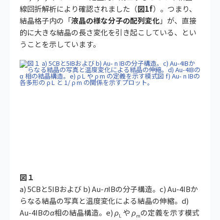
線回折解析により確認されました（
図1f
）。つまり、
結晶格子内の「
液晶の様な分子の配列変化
」が、直接
的に大きな結晶の長さ変化を引き起こしている、とい
うことを示しています。
図１
a) 5CBと5IBおよび b) Au-
n
IBの分子構造。c) Au-4IBか
らなる結晶の写真と温度変化による結晶の伸縮。d)
Au-4IBの
α
相の結晶構造。e)
ρ
や
ρ
の定義を示す模式
L
m