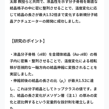
太郎 教授らと共同で、液晶性を示す分子骨格を剛直な
結晶格子の中に密に整列させることで、温度変化に応
じて結晶の長さが最大1.52倍まで変化する新規分子結
晶アクチュエーターの開発に成功しました。
【研究のポイント】
・液晶分子骨格（
n
IB）を金錯体結晶（Au-
n
IB）の格
子内に密集・整列させることで、温度変化による相転
移が巨視的な一軸方向の結晶伸縮に変換されることを
実証しました。
・伸縮前後の結晶の長さの比（
ρ
）が最大1.52に達
L
し、これは分子結晶としてトップクラスの値です。ま
た、結晶の長さ変化が
メソゲン層（注１）
の厚みの変
化と逆比例するという定量的な設計則を確立しまし
た。