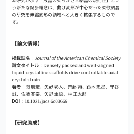
本研究が示す「液晶の柔らかさ×結晶の規則性」とい
う新たな設計概念は、曲げ変形が中心だった柔軟結晶
の研究を伸縮変形の領域へと大きく拡張するもので
す。
【論文情報】
掲載誌名
：
Journal of the American Chemical Society
論文タイトル
：Densely packed and well-aligned
liquid-crystalline scaffolds drive controllable axial
crystal strain
著者
：関 朋宏、矢野 彰人、斉藤 詢、鈴木 魁星、守谷
誠、佐藤 寛泰、矢野 圭悟、林 正太郎
DOI
：10.1021/jacs.6c03669
【研究助成】