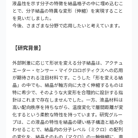
液晶性を示す分子の特徴を結晶格子の中に埋め込むこ
とで、分子結晶の特異な変形（伸縮）を実現すること
を見いだしました。
今後、さまざまな分野で応用したいと考えています。
【研究背景】
外部刺激に応じて形状を変える分子結晶は、アクチュ
エーター・センサー・マイクロロボティクスへの応用
が期待される注目材料です。こうした「形を変える結
晶」の中でも、結晶が軸方向に大きく伸縮するものは
特に希少で、そのような大変形を合理的に設計する指
針はこれまで存在しませんでした。一方、液晶材料は
高い配向秩序を持ちながら、温度変化で層間距離が変
化するという柔軟な特性を持っています。研究グルー
プは、この液晶の特性を結晶の硬い格子構造と組み合
わせることで、結晶内の分子レベル（ミクロ）の配列
の変化を、結晶そのもの（マクロ）の一軸伸縮に、直