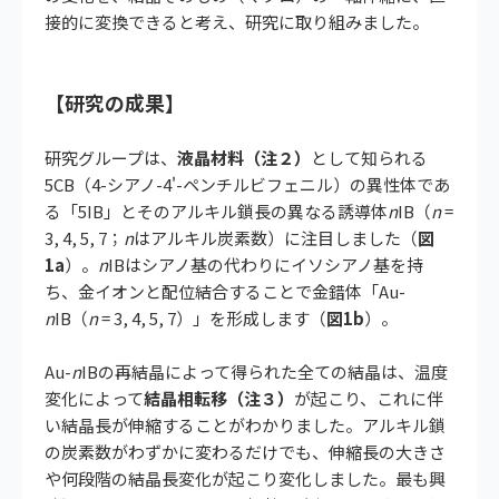
接的に変換できると考え、研究に取り組みました。
【研究の成果】
研究グループは、
液晶材料（注２）
として知られる
5CB（4-シアノ-4'-ペンチルビフェニル）の異性体であ
る「5IB」とそのアルキル鎖長の異なる誘導体
n
IB（
n
=
3, 4, 5, 7；
n
はアルキル炭素数）に注目しました（
図
1a
）。
n
IBはシアノ基の代わりにイソシアノ基を持
ち、金イオンと配位結合することで金錯体「Au-
n
IB（
n
= 3, 4, 5, 7）」を形成します（
図1b
）。
Au-
n
IBの再結晶によって得られた全ての結晶は、温度
変化によって
結晶相転移（注３）
が起こり、これに伴
い結晶長が伸縮することがわかりました。アルキル鎖
の炭素数がわずかに変わるだけでも、伸縮長の大きさ
や何段階の結晶長変化が起こり変化しました。最も興