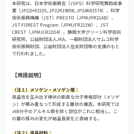
本研究は、日本学術振興会（JSPS）科学研究費助成事
業（JP22H02155, JP22K19058, JP24K01574）、科学
技術振興機構（JST）PRESTO（JPMJPR21AB）、
JST FOREST Program（JPMJFR211W）、JST
CREST（JPMJCR22O4）、静岡大学グリーン科学技術
研究所、公益財団法人JKA、一般財団法人サムコ科学
技術振興財団、公益財団法人住友財団等の支援のもと
で行われました。
【用語説明】
（注１）メソゲン・メソゲン層：
液晶性を生み出す棒状の剛直な分子骨格部分（メソゲ
ン）が積み重なって形成する層状の構造。本研究では
n
IB分子のアルキル鎖を除く部位がこれに相当し、こ
の層の厚みの変化が結晶長変化と直結する。
（注２）液晶材料：