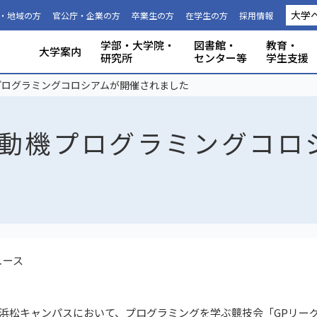
大学
・地域の方
官公庁・企業の方
卒業生の方
在学生の方
採用情報
学部・大学院・
図書館・
教育・
大学案内
研究所
センター等
学生支援
国際連携推進機構につい
静岡大学から海外への留
科目等履
大学の概要
共同利用
事務組織・窓口
人文社会科学部
理学部
グローバル共創科学部
電子工学研究所
附属図書館
教育ポリシー
学生生活
特別教育プログラム
研究成果（プレスリリース）
研究者インタビュー
プロジェクト研究所
機器の共同利用
社会連携
本学教職員への兼業依頼
学部入試
3年次編入
理念と目
施設利用
大学広報
教育学部
工学部
地域創造
グリーン
機構・セ
教育情報
授業料・
学内共通
研究者情
私たちの
取組・デ
産学連携
ABPにつ
受験用DAT
プログラミングコロシアムが開催されました
て
学
生
発動機プログラミングコロ
ュース
大学浜松キャンパスにおいて、プログラミングを学ぶ競技会「GPリー