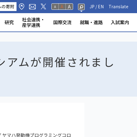
A
への寄附
A
JP /
EN
Translate
A
社会連携・
研究
国際交流
就職・進路
入試案内
産学連携
修生・聴講生・研究
研究フェロー・若手重点研究
海外から静岡大学への留
標・取組
学環
科学技術研究所
ンター等
の公表
奨学金
規則
報（教員DB）
研究室
ータベース
いて
ABOOK
情報公開
危機管理・地震防災対策
静岡大学の電力使用量
情報学部
農学部
大学院一覧
授業等・教務情報
健康・安全・防災
学生アンケート
教員・学生の表彰
産学連携
高大連携
大学院入試
者
学
シアムが開催されまし
グ ヤマハ発動機プログラミングコロ