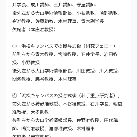
井学長、成川講師、三井講師、守屋講師、
後列左から大山学術情報部長、小堀助教、薗部助教、
崔准教授、佐藤助教、木村理事、青木副学長
欠席者（本庄准教授）
③「浜松キャンパスでの授与式後（研究フェロー）」
前列左から青木教授、宮崎教授、石井学長、岩田教
授、小野教授
後列左から大山学術情報部長、川田教授、川人教授、
間瀬教授、脇谷教授、木村理事
④「浜松キャンパスの授与式後（若手重点研究者）」
前列左から狩野准教授、木谷准教授、石井学長、朝間
准教授、大多助教
後列左から大山学術情報部長、佐野准教授、田代講
師、鳴海准教授、渡部准教授、木村理事
欠席者（安富助教）