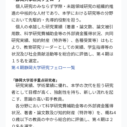
個人研究のみならず学際・未踏領域研究の組織的推
進の中核的な人材であり、本学における研究等の分野
において先駆的・先導的役割を担う。
個人の卓越した研究業績（著書・論文数、論文被引
用数、科学研究費補助金等の外部資金獲得状況、共同
研究実績、知的財産（特許等）、各種受賞等）はもと
より、教育研究リーダーとしての実績、学生指導等の
状況及び社会貢献活動等を総合的に評価し、第４期は
１５名を選定。
第４期静岡大学研究フェロー一覧
「静岡大学若手重点研究者」
研究実績、学術業績に優れ、本学の次代を担う研究
者として目標が高く、独創性を持ち、新しい流れを起
こす、意識の高い若手教員。
各分野において科学研究費補助金等の外部資金獲得
状況、著書・論文数及び知的財産（特許等）を、概ね4
０歳以下の教員の中から総合的に評価し、第４期は２
０名を選定。