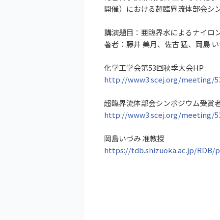
開催）における超臨界流体部会シ
講演題目：亜臨界水によるナイロン
著者：藤井 美月、佐古 猛、岡島 
化学工学会第53回秋季大会HP :
http://www3.scej.org/meeting/5
超臨界流体部会シンポジウム受賞
http://www3.scej.org/meeting/5
岡島いづみ 准教授
https://tdb.shizuoka.ac.jp/RDB/