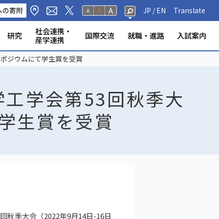
A
への寄附
A
JP /
EN
Translate
A
社会連携・
研究
国際交流
就職・進路
入試案内
産学連携
修生・聴講生・研究
研究フェロー・若手重点研究
海外から静岡大学への留
標・取組
学環
科学技術研究所
ンター等
の公表
奨学金
規則
報（教員DB）
研究室
ータベース
いて
ABOOK
情報公開
危機管理・地震防災対策
静岡大学の電力使用量
情報学部
農学部
大学院一覧
授業等・教務情報
健康・安全・防災
学生アンケート
教員・学生の表彰
産学連携
高大連携
大学院入試
ンポジウムにて学生賞を受賞
者
学
工学会第53回秋季大
学生賞を受賞
季大会（2022年9月14日-16日