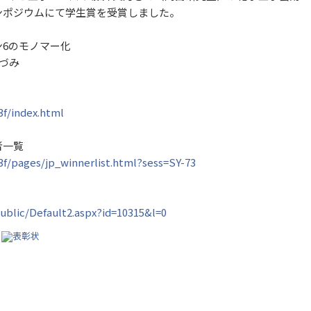
ンポジウムにて学生賞を受賞しました。
6のモノマー化
いづみ
3f/index.html
者一覧
3f/pages/jp_winnerlist.html?sess=SY-73
public/Default2.aspx?id=10315&l=0