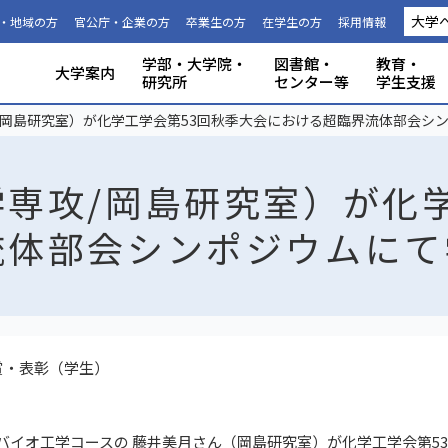
大学
・地域の方
官公庁・企業の方
卒業生の方
在学生の方
採用情報
学部・大学院・
図書館・
教育・
大学案内
研究所
センター等
学生支援
国際連携推進機構につい
静岡大学から海外への留
科目等履
大学の概要
共同利用
事務組織・窓口
人文社会科学部
理学部
グローバル共創科学部
電子工学研究所
附属図書館
教育ポリシー
学生生活
特別教育プログラム
研究成果（プレスリリース）
研究者インタビュー
プロジェクト研究所
機器の共同利用
社会連携
本学教職員への兼業依頼
学部入試
3年次編入
理念と目
施設利用
大学広報
教育学部
工学部
地域創造
グリーン
機構・セ
教育情報
授業料・
学内共通
研究者情
私たちの
取組・デ
産学連携
ABPにつ
受験用DAT
/岡島研究室）が化学工学会第53回秋季大会における超臨界流体部会シ
て
学
生
専攻/岡島研究室）が化学
流体部会シンポジウムにて
賞・表彰（学生）
バイオ工学コースの 藤井美月さん（岡島研究室）が化学工学会第53回秋