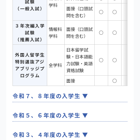
試験
学科
（一般入試）
面接（口頭試
○
○
問を含む）
３年次編入学
情報科
面接（口頭試
試験
○
○
学科
問を含む）
（推薦入試）
日本留学試
外国人留学生
験・日本語能
○
○
特別選抜アジ
力試験・英語
全学科
アブリッジプ
資格試験
ログラム
面接
○
令和７、８年度の入学生
令和５、６年度の入学生
令和３、４年度の入学生