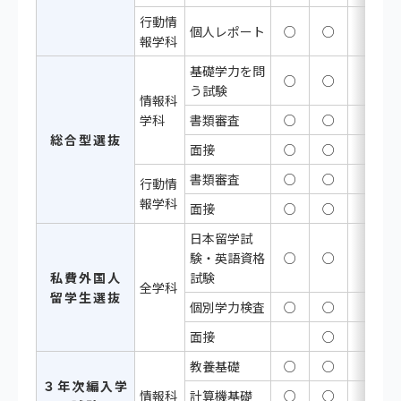
行動情
個人レポート
○
○
報学科
基礎学力を問
○
○
う試験
情報科
学科
書類審査
○
○
総合型選抜
面接
○
○
書類審査
○
○
行動情
報学科
面接
○
○
日本留学試
験・英語資格
○
○
私費外国人
試験
全学科
留学生選抜
個別学力検査
○
○
面接
○
教養基礎
○
○
３年次編入学
情報科
計算機基礎
○
○