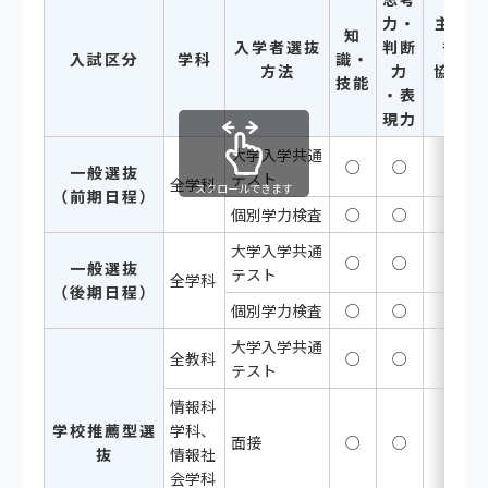
力・
主体性
知
入学者選抜
判断
多様
入試区分
学科
識・
方法
力
協働し
技能
・表
現力
大学入学共通
○
○
一般選抜
テスト
全学科
スクロールできます
（前期日程）
個別学力検査
○
○
大学入学共通
○
○
一般選抜
テスト
全学科
（後期日程）
個別学力検査
○
○
大学入学共通
全教科
○
○
テスト
情報科
学校推薦型選
学科、
面接
○
○
抜
情報社
会学科