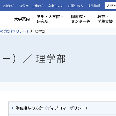
大学
・地域の方
官公庁・企業の方
卒業生の方
在学生の方
採用情報
学部・大学院・
図書館・
教育・
大学案内
研究所
センター等
学生支援
国際連携推進機構につい
静岡大学から海外への留
科目等履
大学の概要
共同利用
事務組織・窓口
人文社会科学部
理学部
グローバル共創科学部
電子工学研究所
附属図書館
教育ポリシー
学生生活
特別教育プログラム
研究成果（プレスリリース）
研究者インタビュー
プロジェクト研究所
機器の共同利用
社会連携
本学教職員への兼業依頼
学部入試
3年次編入
理念と目
施設利用
大学広報
教育学部
工学部
地域創造
グリーン
機構・セ
教育情報
授業料・
学内共通
研究者情
私たちの
取組・デ
産学連携
ABPにつ
受験用DAT
の方針(ポリシー)
理学部
て
学
生
ー）／ 理学部
学位授与の方針（ディプロマ・ポリシー）