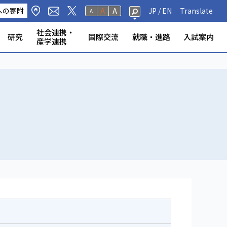
A
への寄附
A
JP /
EN
Translate
A
社会連携・
研究
国際交流
就職・進路
入試案内
産学連携
修生・聴講生・研究
研究フェロー・若手重点研究
海外から静岡大学への留
標・取組
学環
科学技術研究所
ンター等
の公表
奨学金
規則
報（教員DB）
研究室
ータベース
いて
ABOOK
情報公開
危機管理・地震防災対策
静岡大学の電力使用量
情報学部
農学部
大学院一覧
授業等・教務情報
健康・安全・防災
学生アンケート
教員・学生の表彰
産学連携
高大連携
大学院入試
者
学