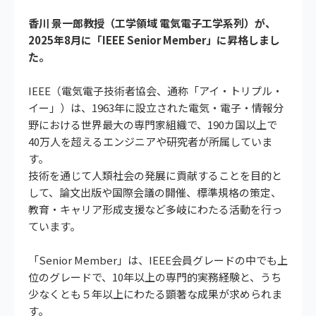
香川 景一郎教授（工学領域 電気電子工学系列）が、
2025年8月に「IEEE Senior Member」に昇格しまし
た。
IEEE（電気電子技術者協会、通称「アイ・トリプル・
イー」）は、1963年に設立された電気・電子・情報分
野における世界最大の専門家組織で、190カ国以上で
40万人を超えるエンジニアや研究者が所属していま
す。
技術を通じて人類社会の発展に貢献することを目的と
して、論文出版や国際会議の開催、標準規格の策定、
教育・キャリア形成支援など多岐にわたる活動を行っ
ています。
「Senior Member」は、IEEE会員グレードの中でも上
位のグレードで、10年以上の専門的実務経験と、うち
少なくとも５年以上にわたる顕著な成果が求められま
す。