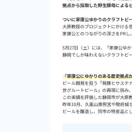
拠点から採取した野生酵母による
ついに家康公ゆかりのクラフトビ
大原教授のプロジェクトにかける
家康公とのつながりの深さをPRし
5月27日（土）には、「家康公ゆ
静岡でしか味わえないクラフトビ
『家康公にゆかりのある歴史拠点
ビール開発を担う「発酵とサステ
世グルートビール」の再現に挑み
この実績を評価した静岡市が大原
昨年10月、久能山東照宮や駿府城
ビールを醸造し、同市の特産品と