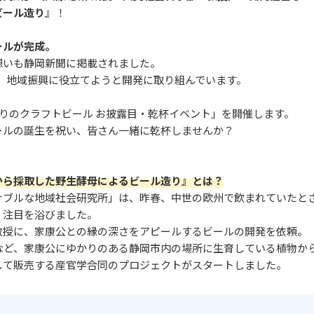
ビール造り
』！
ールが完成。
想いも静岡新聞に掲載されました。
、地域振興に役立てようと開発に取り組んでいます。
かりのクラフトビール お披露目・乾杯イベント」を開催します。
ールの誕生を祝い、皆さん一緒に乾杯しませんか？
から採取した野生酵母によるビール造り』とは？
ナブルな地域社会研究所」は、昨春、中世の欧州で飲まれていたと
、注目を浴びました。
教授に、家康公との縁の深さをアピールするビールの開発を依頼。
など、家康公にゆかりのある静岡市内の場所に生育している植物か
して販売する産官学合同のプロジェクトがスタートしました。