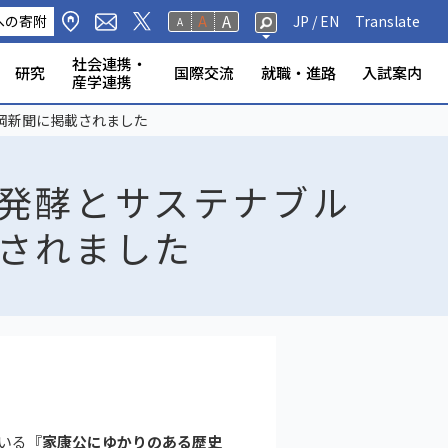
A
への寄附
A
JP /
EN
Translate
A
社会連携・
研究
国際交流
就職・進路
入試案内
産学連携
修生・聴講生・研究
研究フェロー・若手重点研究
海外から静岡大学への留
標・取組
学環
科学技術研究所
ンター等
の公表
奨学金
規則
報（教員DB）
研究室
ータベース
いて
ABOOK
情報公開
危機管理・地震防災対策
静岡大学の電力使用量
情報学部
農学部
大学院一覧
授業等・教務情報
健康・安全・防災
学生アンケート
教員・学生の表彰
産学連携
高大連携
大学院入試
岡新聞に掲載されました
者
学
発酵とサステナブル
されました
いる『
家康公にゆかりのある歴史