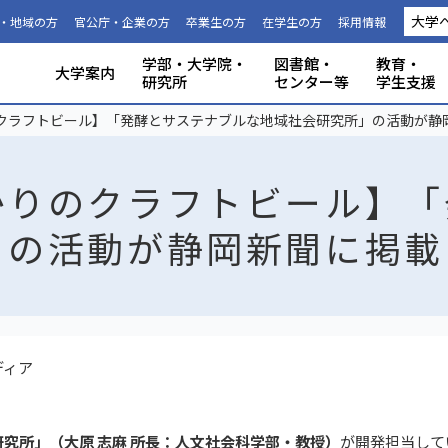
大学
・地域の方
官公庁・企業の方
卒業生の方
在学生の方
採用情報
学部・大学院・
図書館・
教育・
大学案内
研究所
センター等
学生支援
国際連携推進機構につい
静岡大学から海外への留
科目等履
大学の概要
共同利用
事務組織・窓口
人文社会科学部
理学部
グローバル共創科学部
電子工学研究所
附属図書館
教育ポリシー
学生生活
特別教育プログラム
研究成果（プレスリリース）
研究者インタビュー
プロジェクト研究所
機器の共同利用
社会連携
本学教職員への兼業依頼
学部入試
3年次編入
理念と目
施設利用
大学広報
教育学部
工学部
地域創造
グリーン
機構・セ
教育情報
授業料・
学内共通
研究者情
私たちの
取組・デ
産学連携
ABPにつ
受験用DAT
クラフトビール】「発酵とサステナブルな地域社会研究所」の活動が静
て
学
生
かりのクラフトビール】「
」の活動が静岡新聞に掲載
ディア
究所」（大原 志麻 所長：人文社会科学部・教授）
が開発担当して