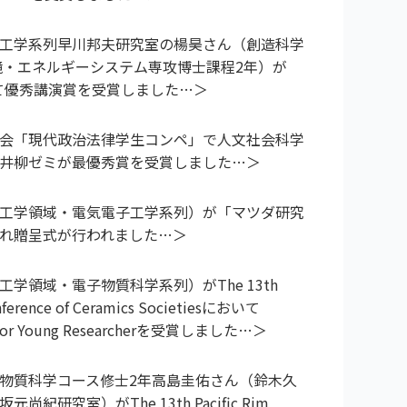
工学系列早川邦夫研究室の楊昊さん（創造科学
境・エネルギーシステム専攻博士課程2年）が
9にて優秀講演賞を受賞しました
会「現代政治法律学生コンペ」で人文社会科学
井柳ゼミが最優秀賞を受賞しました
工学領域・電気電子工学系列）が「マツダ研究
れ贈呈式が行われました
学領域・電子物質科学系列）がThe 13th
onference of Ceramics Societiesにおいて
 for Young Researcherを受賞しました
物質科学コース修士2年高島圭佑さん（鈴木久
尚紀研究室）がThe 13th Pacific Rim