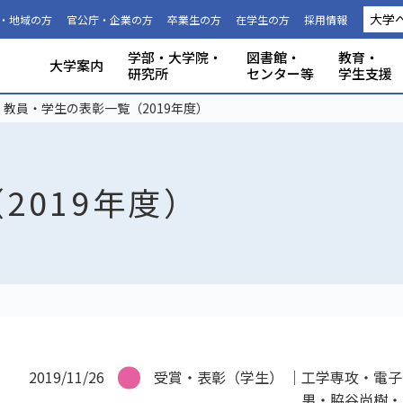
大学
・地域の方
官公庁・企業の方
卒業生の方
在学生の方
採用情報
学部・大学院・
図書館・
教育・
大学案内
研究所
センター等
学生支援
国際連携推進機構につい
静岡大学から海外への留
科目等履
大学の概要
共同利用
事務組織・窓口
人文社会科学部
理学部
グローバル共創科学部
電子工学研究所
附属図書館
教育ポリシー
学生生活
特別教育プログラム
研究成果（プレスリリース）
研究者インタビュー
プロジェクト研究所
機器の共同利用
社会連携
本学教職員への兼業依頼
学部入試
3年次編入
理念と目
施設利用
大学広報
教育学部
工学部
地域創造
グリーン
機構・セ
教育情報
授業料・
学内共通
研究者情
私たちの
取組・デ
産学連携
ABPにつ
受験用DAT
教員・学生の表彰一覧（2019年度）
て
学
生
2019年度）
2019/11/26
受賞・表彰（学生）
工学専攻・電子
男・脇谷尚樹・坂元尚