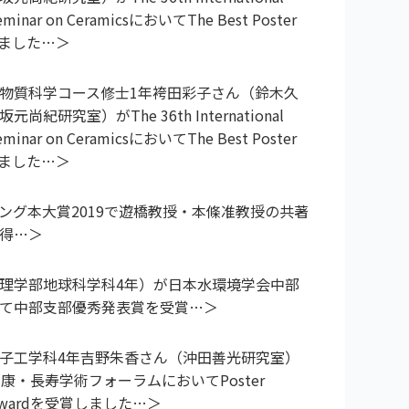
Seminar on CeramicsにおいてThe Best Poster
しました
物質科学コース修士1年袴田彩子さん（鈴木久
紀研究室）がThe 36th International
Seminar on CeramicsにおいてThe Best Poster
しました
ング本大賞2019で遊橋教授・本條准教授の共著
得
理学部地球科学科4年）が日本水環境学会中部
て中部支部優秀発表賞を受賞
子工学科4年吉野朱香さん（沖田善光研究室）
康・長寿学術フォーラムにおいてPoster
on Awardを受賞しました