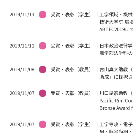
2019/11/13
受賞・表彰（学生）
工学領域・機械
技術大学院 環
ABTEC201
2019/11/12
受賞・表彰（学生）
日本政治法律学
部学部法学科の
2019/11/08
受賞・表彰（教員）
青山真大助教（
助成」に採択さ
2019/11/07
受賞・表彰（教員）
川口昂彦助教（工
Pacific Rim C
Bronze Award
2019/11/07
受賞・表彰（学生）
工学専攻・電子
男・脇谷尚樹・坂元