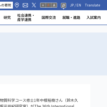
A
への寄附
A
JP /
EN
Translate
A
社会連携・
研究
国際交流
就職・進路
入試案内
産学連携
修生・聴講生・研究
研究フェロー・若手重点研究
海外から静岡大学への留
標・取組
学環
科学技術研究所
ンター等
の公表
奨学金
規則
報（教員DB）
研究室
ータベース
いて
ABOOK
情報公開
危機管理・地震防災対策
静岡大学の電力使用量
情報学部
農学部
大学院一覧
授業等・教務情報
健康・安全・防災
学生アンケート
教員・学生の表彰
産学連携
高大連携
大学院入試
者
学
物質科学コース修士1年中根裕樹さん（鈴木久
紀研究室）がThe 36th International