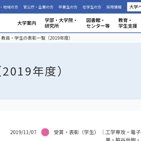
大学
・地域の方
官公庁・企業の方
卒業生の方
在学生の方
採用情報
学部・大学院・
図書館・
教育・
大学案内
研究所
センター等
学生支援
国際連携推進機構につい
静岡大学から海外への留
科目等履
大学の概要
共同利用
事務組織・窓口
人文社会科学部
理学部
グローバル共創科学部
電子工学研究所
附属図書館
教育ポリシー
学生生活
特別教育プログラム
研究成果（プレスリリース）
研究者インタビュー
プロジェクト研究所
機器の共同利用
社会連携
本学教職員への兼業依頼
学部入試
3年次編入
理念と目
施設利用
大学広報
教育学部
工学部
地域創造
グリーン
機構・セ
教育情報
授業料・
学内共通
研究者情
私たちの
取組・デ
産学連携
ABPにつ
受験用DAT
教員・学生の表彰一覧（2019年度）
て
学
生
2019年度）
2019/11/07
受賞・表彰（学生）
工学専攻・電子
男・脇谷尚樹・坂元