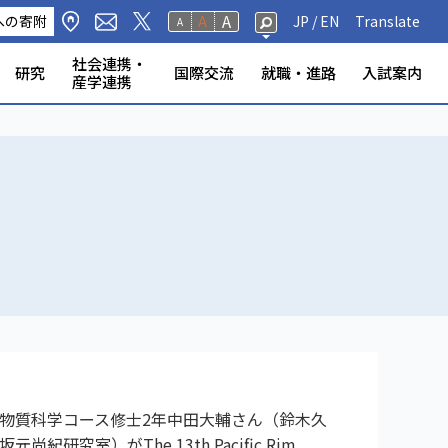
A
への寄附
A
JP /
EN
Translate
A
社会連携・
研究
国際交流
就職・進路
入試案内
産学連携
修生・聴講生・研究
研究フェロー・若手重点研究
海外から静岡大学への留
標・取組
学環
科学技術研究所
ンター等
の公表
奨学金
規則
報（教員DB）
研究室
ータベース
いて
ABOOK
情報公開
危機管理・地震防災対策
静岡大学の電力使用量
情報学部
農学部
大学院一覧
授業等・教務情報
健康・安全・防災
学生アンケート
教員・学生の表彰
産学連携
高大連携
大学院入試
者
学
物質科学コース修士2年中田大輔さん（鈴木久
尚紀研究室）がThe 13th Pacific Rim