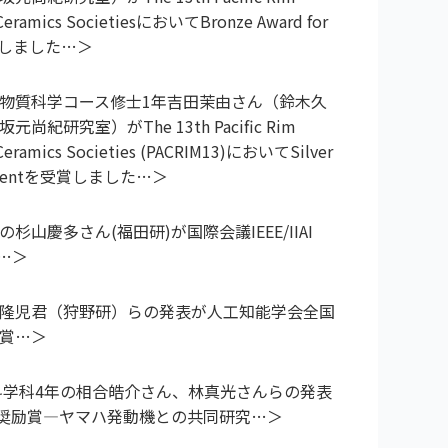
 Ceramics SocietiesにおいてBronze Award for
賞しました
物質科学コース修士1年吉田茉由さん（鈴木久
尚紀研究室）がThe 13th Pacific Rim
 Ceramics Societies (PACRIM13)においてSilver
Studentを受賞しました
杉山慶多さん(福田研)が国際会議IEEE/IIAI
隆児君（狩野研）らの発表が人工知能学会全国
賞
科学科4年の相合皓介さん、林真光さんらの発表
9で奨励賞―ヤマハ発動機との共同研究