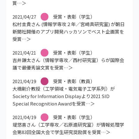
賞
2021/04/27
受賞・表彰（学生）
松村圭貴さん (情報学専攻２年／宮崎真研究室) が朝日
新聞社開催のアプリ開発ハッカソンでベスト企画賞を
受賞
2021/04/21
受賞・表彰（学生）
吉井謙太さん（情報学専攻／西村研究室）らが国際会
議で最優秀論文賞を受賞
2021/04/19
受賞・表彰（教員）
大橋剛介教授（工学領域・電気電子工学系列）が
Society for Information Displayより2021 SID
Special Recognition Awardを受賞
2021/04/19
受賞・表彰（学生）
堤悠喜さん（工学専攻／石原進研究室）が情報処理学
会第83回全国大会で学生研究奨励賞を受賞