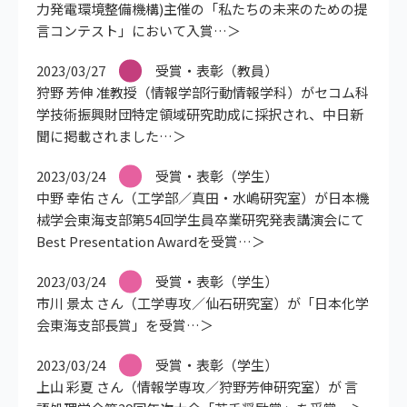
力発電環境整備機構)主催の「私たちの未来のための提
言コンテスト」において入賞
2023/03/27
受賞・表彰（教員）
狩野 芳伸 准教授（情報学部行動情報学科）がセコム科
学技術振興財団特定領域研究助成に採択され、中日新
聞に掲載されました
2023/03/24
受賞・表彰（学生）
中野 幸佑 さん（工学部／真田・水嶋研究室）が日本機
械学会東海支部第54回学生員卒業研究発表講演会にて
Best Presentation Awardを受賞
2023/03/24
受賞・表彰（学生）
市川 景太 さん（工学専攻／仙石研究室）が「日本化学
会東海支部長賞」を受賞
2023/03/24
受賞・表彰（学生）
上山 彩夏 さん（情報学専攻／狩野芳伸研究室）が 言