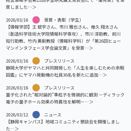
賞しました
2026/03/16
受賞・表彰（学生）
【情報学部】王 斌宇さん、市川 雅也さん、椎久 翔太さん
（創造科学技術大学院情報科学専攻）、市川 淳助教、前川
知行助教、竹内 勇剛教授（情報科学科）が「第26回ヒュー
マンインタフェース学会論文賞」を受賞
2026/03/16
プレスリリース
静岡大学がヤマハと共同開発した「人生を楽しむための余暇
図鑑」にヤマハ発動機の社員36名を新たに追加
2026/03/16
プレスリリース
量子化された“相対論的”準粒子を微視的に観測 －ディラック
電子の量子ホール効果の特異性を解明－
2026/03/12
ニュース
【静岡キャンパス】地域コミュニティ懇談会を開催しまし
た