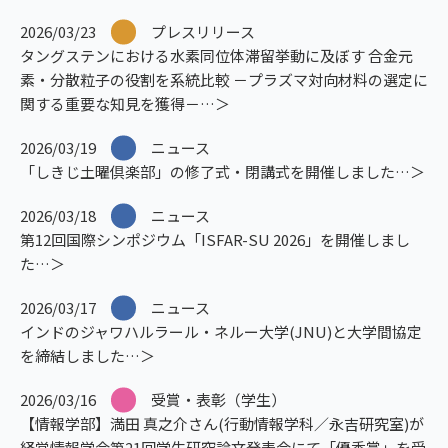
2026/03/23
プレスリリース
タングステンにおける水素同位体滞留挙動に及ぼす 合金元
素・分散粒子の役割を系統比較 －プラズマ対向材料の選定に
関する重要な知見を獲得－
2026/03/19
ニュース
「しきじ土曜倶楽部」の修了式・閉講式を開催しました
2026/03/18
ニュース
第12回国際シンポジウム「ISFAR-SU 2026」を開催しまし
た
2026/03/17
ニュース
インドのジャワハルラール・ネルー大学(JNU)と大学間協定
を締結しました
2026/03/16
受賞・表彰（学生）
【情報学部】満田 真之介さん(行動情報学科／永吉研究室)が
経営情報学会第21回学生研究論文発表会にて「優秀賞」を受