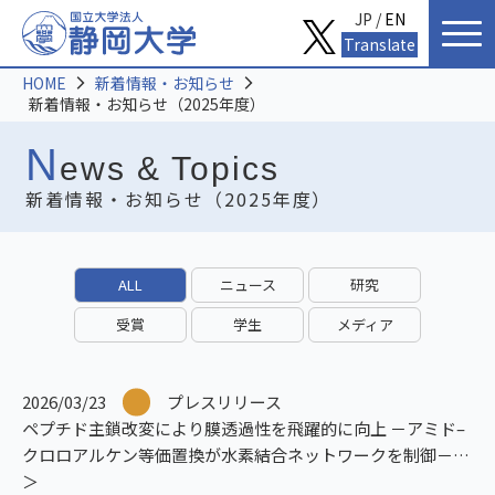
JP /
EN
Translate
HOME
新着情報・お知らせ
新着情報・お知らせ（2025年度）
N
ews & Topics
新着情報・お知らせ（2025年度）
ALL
ニュース
研究
受賞
学生
メディア
2026/03/23
プレスリリース
ペプチド主鎖改変により膜透過性を飛躍的に向上 －アミド–
クロロアルケン等価置換が水素結合ネットワークを制御－