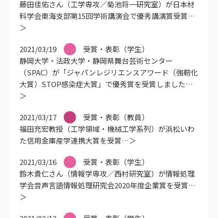
藤田佳佑さん（工学専攻／菊池将一研究室）が日本材
料学会東海支部第15回学術講演会で優秀講演賞受賞
2021/03/19
受賞・表彰（学生）
静岡大学・法政大学・静岡県舞台芸術センター
（SPAC）が「ジャパンレジリエンスアワード（強靭化
大賞）STOP感染症大賞」で優秀賞を受賞しました
2021/03/17
受賞・表彰（教員）
福田充宏教授（工学領域・機械工学系列）が浜松いわ
た信用金庫産学連携大賞を受賞
2021/03/16
受賞・表彰（学生）
鈴木貴仁さん（情報学専攻／西村研究室）が情報処理
学会音声言語情報処理研究会2020年度企業賞を受賞