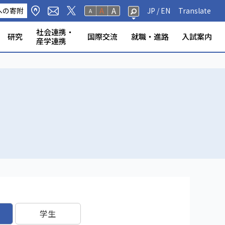
A
への寄附
A
JP /
EN
Translate
A
社会連携・
研究
国際交流
就職・進路
入試案内
産学連携
修生・聴講生・研究
研究フェロー・若手重点研究
海外から静岡大学への留
標・取組
学環
科学技術研究所
ンター等
の公表
奨学金
規則
報（教員DB）
研究室
ータベース
いて
ABOOK
情報公開
危機管理・地震防災対策
静岡大学の電力使用量
情報学部
農学部
大学院一覧
授業等・教務情報
健康・安全・防災
学生アンケート
教員・学生の表彰
産学連携
高大連携
大学院入試
者
学
学生