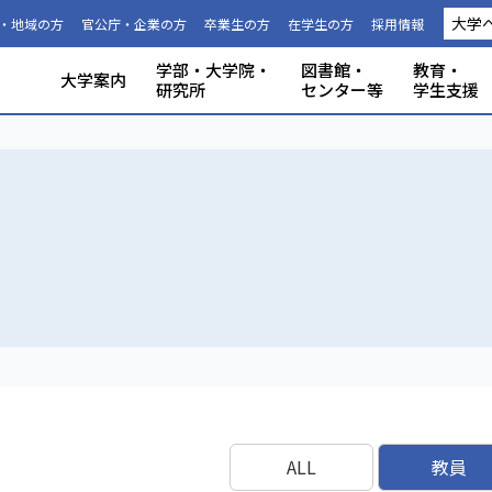
大学
・地域の方
官公庁・企業の方
卒業生の方
在学生の方
採用情報
学部・大学院・
図書館・
教育・
大学案内
研究所
センター等
学生支援
国際連携推進機構につい
静岡大学から海外への留
科目等履
大学の概要
共同利用
事務組織・窓口
人文社会科学部
理学部
グローバル共創科学部
電子工学研究所
附属図書館
教育ポリシー
学生生活
特別教育プログラム
研究成果（プレスリリース）
研究者インタビュー
プロジェクト研究所
機器の共同利用
社会連携
本学教職員への兼業依頼
学部入試
3年次編入
理念と目
施設利用
大学広報
教育学部
工学部
地域創造
グリーン
機構・セ
教育情報
授業料・
学内共通
研究者情
私たちの
取組・デ
産学連携
ABPにつ
受験用DAT
て
学
生
ALL
教員