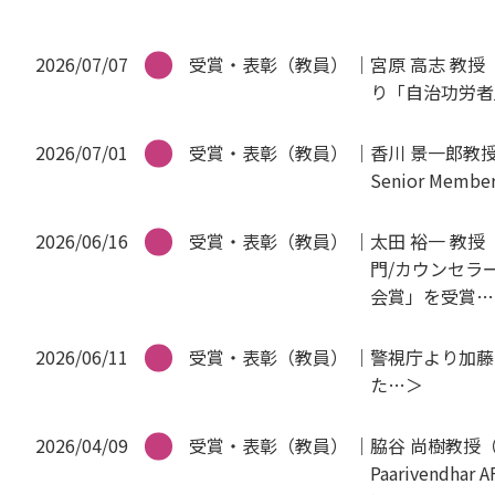
2026/07/07
受賞・表彰（教員）
宮原 高志 教
り「自治功労者
2026/07/01
受賞・表彰（教員）
香川 景一郎教授
Senior Me
2026/06/16
受賞・表彰（教員）
太田 裕一 教
門/カウンセラ
会賞」を受賞
2026/06/11
受賞・表彰（教員）
警視庁より加藤
た
2026/04/09
受賞・表彰（教員）
脇谷 尚樹教授（工
Paarivendhar 