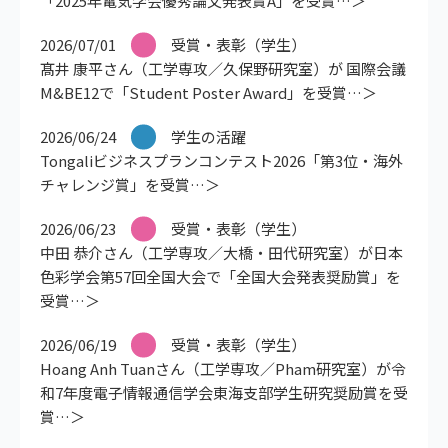
「2025年電気学会優秀論文発表賞A」を受賞
2026/07/01
受賞・表彰（学生）
髙井 康平さん（工学専攻／久保野研究室）が 国際会議
M&BE12で「Student Poster Award」を受賞
2026/06/24
学生の活躍
Tongaliビジネスプランコンテスト2026「第3位・海外
チャレンジ賞」を受賞
2026/06/23
受賞・表彰（学生）
中田 恭介さん（工学専攻／大橋・田代研究室）が日本
色彩学会第57回全国大会で「全国大会発表奨励賞」を
受賞
2026/06/19
受賞・表彰（学生）
Hoang Anh Tuanさん（工学専攻／Pham研究室）が令
和7年度電子情報通信学会東海支部学生研究奨励賞を受
賞