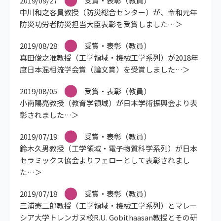
2019/09/27
受賞・表彰（教員）
中川和之客員教授（防災総合センター）が、令和元年
防災功労者防災担当大臣表彰を受賞しました
2019/08/28
受賞・表彰（教員）
真田俊之准教授（工学領域・機械工学系列）が2018年
度日本混相流学会賞（論文賞）を受賞しました
2019/08/05
受賞・表彰（教員）
小南陽亮教授（教育学領域）が日本学術振興会より表
彰されました
2019/07/19
受賞・表彰（教員）
鈴木久男教授（工学領域・電子物質科学系列）が日本
セラミックス協会よりフェローとして表彰されまし
た
2019/07/18
受賞・表彰（教員）
三浦憲二郎教授（工学領域・機械工学系列）とマレー
シア大学トレンガヌ校R.U. Gobithaasan教授とその研