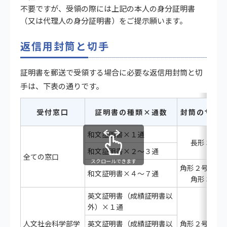
不要ですが、受領の際には上記の本人の身分証明書
（又は代理人の身分証明書）をご提示願います。
返信用封筒と切手
証明書を郵送で受領する場合に必要な返信用封筒と切
手は、下表の通りです。
受付窓口
証明書の種類×通数
封筒のサイ
和文証明書×１通
長形３号
和文証明書×２～３通
全ての窓口
スクロールできます
角形２号また
和文証明書×４～７通
角形３号
英文証明書（成績証明書以
外）×１通
人文社会科学部学
英文証明書（成績証明書以
角形２号また