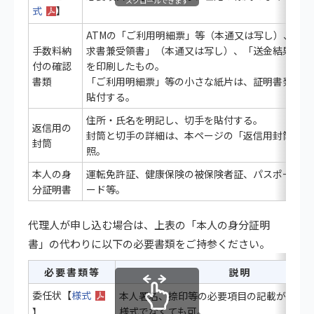
スクロールできます
式
】
ATMの「ご利用明細票」等（本通又は写し）、「振
手数料納
求書兼受領書」（本通又は写し）、「送金結果確認
付の確認
を印刷したもの。
書類
「ご利用明細票」等の小さな紙片は、証明書発行願
貼付する。
住所・氏名を明記し、切手を貼付する。
返信用の
封筒と切手の詳細は、本ページの「返信用封筒と切
封筒
照。
本人の身
運転免許証、健康保険の被保険者証、パスポート又
分証明書
ード等。
代理人が申し込む場合は、上表の「本人の身分証明
書」の代わりに以下の必要書類をご持参ください。
必要書類等
説明
委任状【
様式
本人署名、捺印等の必要項目の記載があれ
様式でなくても可。
】