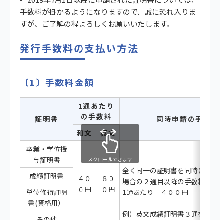
手数料が掛かるようになりますので、誠に恐れ入りま
すが、ご了解の程よろしくお願いいたします。
発行手数料の支払い方法
〔1〕手数料金額
1通あたり
の手数料
証明書
同時申請の手数料
和文
英文
卒業・学位授
与証明書
スクロールできます
全く同一の証明書を同時に複数
成績証明書
４０
８０
場合の２通目以降の手数料
０円
０円
単位修得証明
1通あたり ４００円
書(資格用）
例）英文成績証明書３通を同時
その他