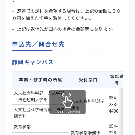
速達での送付を希望する場合は、上記の金額に３０
０円を加えた切手を貼付してください。
上記は返信先が国内の場合の金額等になります。
申込先／問合せ先
静岡キャンパス
電話番
卒業・修了時の所属
受付窓口
号
人文社会科学部／人文学部
054-
／法経短期大学部
人文社会科学部学
238-
務係
人文社会科学研究科／法務
4486
スクロールできます
研究科
054-
教育学部
教育学部学務係
238-