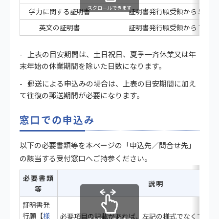
スクロールできます
学力に関する証明書
証明書発行願受領から５日後
英文の証明書
証明書発行願受領から７日後
上表の目安期間は、土日祝日、夏季一斉休業又は年
末年始の休業期間を除いた日数になります。
郵送による申込みの場合は、上表の目安期間に加え
て往復の郵送期間が必要になります。
窓口での申込み
以下の必要書類等を本ページの「申込先／問合せ先」
の該当する受付窓口へご持参ください。
必要書類
説明
等
証明書発
行願【
様
必要項目の記載があれば、左記の様式でなくても可