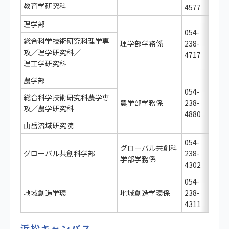
教育学研究科
4577
理学部
054-
総合科学技術研究科理学専
理学部学務係
238-
攻／理学研究科／
4717
〒4
理工学研究科
静
大
農学部
054-
総合科学技術研究科農学専
農学部学務係
238-
攻／農学研究科
4880
山岳流域研究院
054-
グローバル共創科
グローバル共創科学部
238-
学部学務係
4302
054-
地域創造学環
地域創造学環係
238-
4311
浜松キャンパス