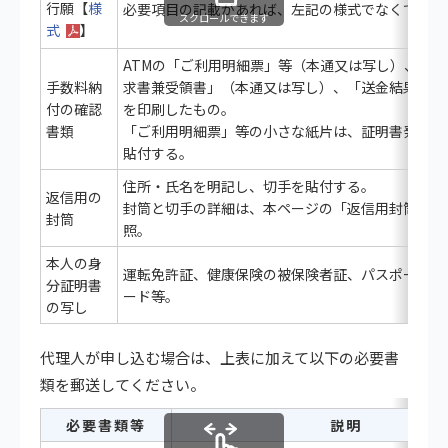
行願【
様
必要項目の記載があれば、左記の様式でなくても可
スクロールできます
式
】
ATMの「ご利用明細票」等（本通又は写し）、「振
手数料納
求書兼受領書」（本通又は写し）、「送金結果確認
付の確認
を印刷したもの。
書類
「ご利用明細票」等の小さな紙片は、証明書発行願
貼付する。
住所・氏名を明記し、切手を貼付する。
返信用の
封筒と切手の詳細は、本ページの「返信用封筒と切
封筒
照。
本人の身
運転免許証、健康保険の被保険者証、パスポート又
分証明書
ード等。
の写し
代理人が申し込む場合は、上表に加えて以下の必要書
類を郵送してください。
必要書類等
説明