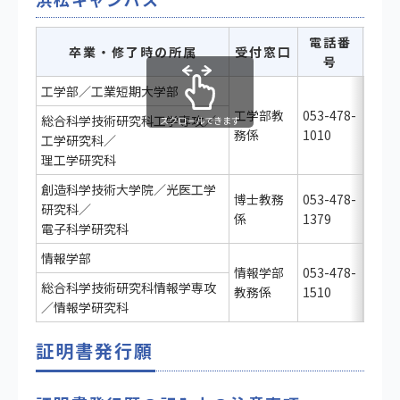
電話番
卒業・修了時の所属
受付窓口
号
工学部／工業短期大学部
工学部教
053-478-
総合科学技術研究科工学専攻／
スクロールできます
務係
1010
工学研究科／
理工学研究科
〒432
創造科学技術大学院／光医工学
博士教務
053-478-
浜松
研究科／
係
1379
北3-5
電子科学研究科
情報学部
情報学部
053-478-
総合科学技術研究科情報学専攻
教務係
1510
／情報学研究科
証明書発行願