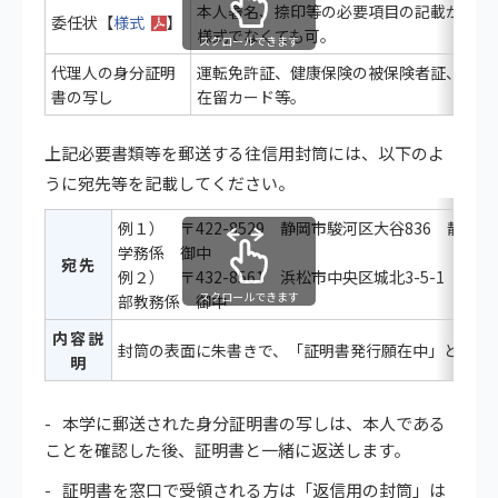
本人署名、捺印等の必要項目の記載があれ
委任状【
様式
】
様式でなくても可。
スクロールできます
代理人の身分証明
運転免許証、健康保険の被保険者証、パス
書の写し
在留カード等。
上記必要書類等を郵送する往信用封筒には、以下のよ
うに宛先等を記載してください。
例１） 〒422-8529 静岡市駿河区大谷836 静岡
学務係 御中
宛先
例２） 〒432-8561 浜松市中央区城北3-5-1 静
スクロールできます
部教務係 御中
内容説
封筒の表面に朱書きで、「証明書発行願在中」と記入
明
本学に郵送された身分証明書の写しは、本人である
ことを確認した後、証明書と一緒に返送します。
証明書を窓口で受領される方は「返信用の封筒」は