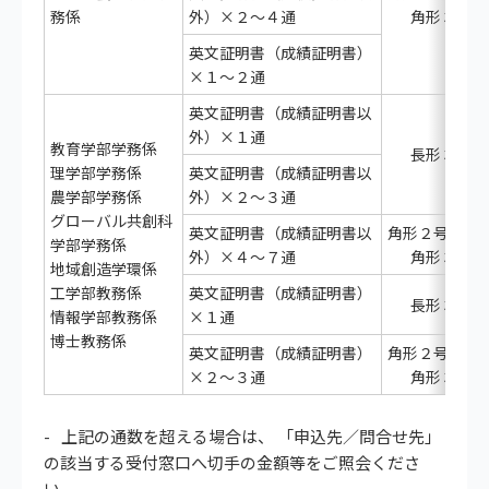
務係
外）×２～４通
角形３号
英文証明書（成績証明書）
×１～２通
英文証明書（成績証明書以
外）×１通
教育学部学務係
長形３号
理学部学務係
英文証明書（成績証明書以
農学部学務係
外）×２～３通
グローバル共創科
英文証明書（成績証明書以
角形２号また
学部学務係
外）×４～７通
角形３号
地域創造学環係
工学部教務係
英文証明書（成績証明書）
長形３号
情報学部教務係
×１通
博士教務係
英文証明書（成績証明書）
角形２号また
×２～３通
角形３号
上記の通数を超える場合は、 「申込先／問合せ先」
の該当する受付窓口へ切手の金額等をご照会くださ
い。