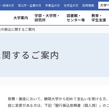
大学
・地域の方
官公庁・企業の方
卒業生の方
在学生の方
採用情報
学部・大学院・
図書館・
教育・
大学案内
研究所
センター等
学生支援
国際連携推進機構につい
静岡大学から海外への留
科目等履
大学の概要
共同利用
事務組織・窓口
人文社会科学部
理学部
グローバル共創科学部
電子工学研究所
附属図書館
教育ポリシー
学生生活
特別教育プログラム
研究成果（プレスリリース）
研究者インタビュー
プロジェクト研究所
機器の共同利用
社会連携
本学教職員への兼業依頼
学部入試
3年次編入
理念と目
施設利用
大学広報
教育学部
工学部
地域創造
グリーン
機構・セ
教育情報
授業料・
学内共通
研究者情
私たちの
取組・デ
産学連携
ABPにつ
受験用DAT
金の振込に関するご案内
て
学
生
に関するご案内
旅費・謝金において、静岡大学から初めて支払いを受ける方
容に変更がある方は、下記「銀行振込依頼書（個人用）」のご