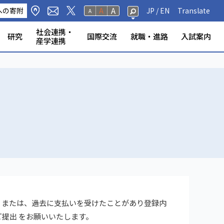
A
への寄附
A
JP /
EN
Translate
A
社会連携・
研究
国際交流
就職・進路
入試案内
産学連携
修生・聴講生・研究
研究フェロー・若手重点研究
海外から静岡大学への留
標・取組
学環
科学技術研究所
ンター等
の公表
奨学金
規則
報（教員DB）
研究室
ータベース
いて
ABOOK
情報公開
危機管理・地震防災対策
静岡大学の電力使用量
情報学部
農学部
大学院一覧
授業等・教務情報
健康・安全・防災
学生アンケート
教員・学生の表彰
産学連携
高大連携
大学院入試
者
学
、または、過去に支払いを受けたことがあり登録内
提出 をお願いいたします。