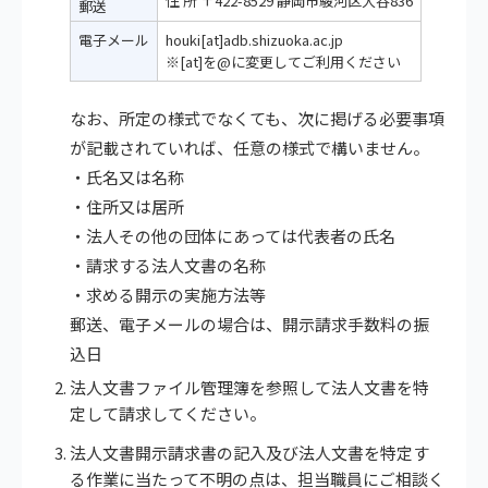
住 所 〒422-8529 静岡市駿河区大谷836
郵送
電子メール
houki[at]adb.shizuoka.ac.jp
※[at]を@に変更してご利用ください
なお、所定の様式でなくても、次に掲げる必要事項
が記載されていれば、任意の様式で構いません。
・氏名又は名称
・住所又は居所
・法人その他の団体にあっては代表者の氏名
・請求する法人文書の名称
・求める開示の実施方法等
郵送、電子メールの場合は、開示請求手数料の振
込日
法人文書ファイル管理簿を参照して法人文書を特
定して請求してください。
法人文書開示請求書の記入及び法人文書を特定す
る作業に当たって不明の点は、担当職員にご相談く