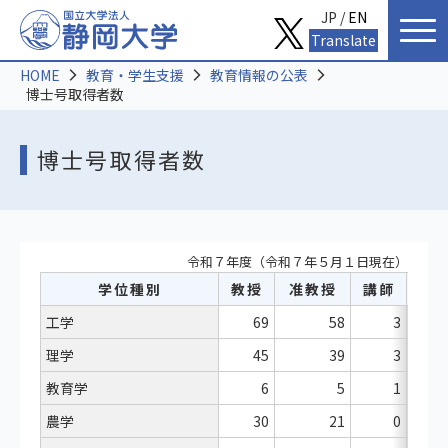
JP /
EN
Translate
HOME
教育・学生支援
教育情報の公表
博士号取得者数
博士号取得者数
令和７年度（令和７年５月１日現在）
学位種別
教授
准教授
講師
助
工学
69
58
3
理学
45
39
3
教育学
6
5
1
農学
30
21
0