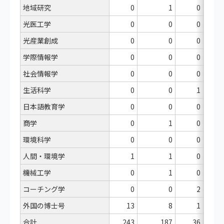
地域研究
0
1
0
光医工学
0
0
0
光産業創成
0
0
0
学際情報学
0
0
0
社会情報学
0
0
0
生活科学
0
0
1
日本語教育学
0
0
0
商学
0
1
0
環境科学
0
0
0
人間・環境学
1
1
0
機械工学
0
1
0
コーチング学
0
0
2
外国の博士号
13
8
1
合計
243
187
36