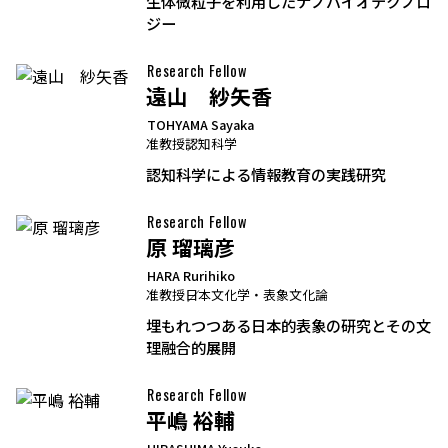
生体微粒子を利用したナノバイオテクノロ
ジー
Research Fellow
遠山 紗矢香
TOHYAMA Sayaka
准教授
認知科学
認知科学による情報教育の実践研究
Research Fellow
原 瑠璃彦
HARA Rurihiko
准教授
日本文化学・表象文化論
埋もれつつある日本的表象の研究とその文
理融合的展開
Research Fellow
平嶋 裕輔