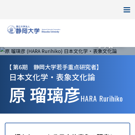
HOME
日本の〈表象〉を、未来
静岡大学研究フェロー
の知へ
静岡大学若手重点研究者
第6期 静岡大学若手重点研究者
日本文化学・表象文化論
原 瑠璃彦
HARA Rurihiko