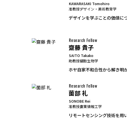
KAWARASAKI Tomohiro
准教授
デザイン・美術教育学
デザインを学ぶことの価値に
Research Fellow
齋藤 貴子
SAITO Takako
助教授
細胞生物学
ホヤ自家不和合性から解き明
Research Fellow
薗部 礼
SONOBE Rei
准教授
農業情報工学
リモートセンシング技術を用