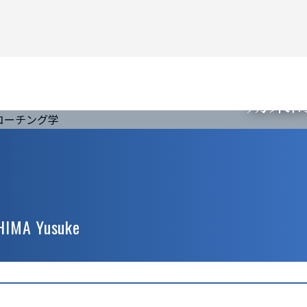
効果
HIMA Yusuke