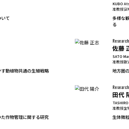
KUBO At
准教授
沿
ついて
多様な
る
Research
佐藤 
SATO Ma
准教授
政
かす動植物共通の生殖戦略
地方圏
Research
田代 
TASHIRO
准教授
生
いた作物管理に関する研究
生体微